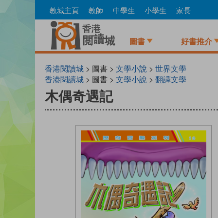
Skip
教城主頁
教師
中學生
小學生
家長
to
main
content
圖書
好書推介
香港閱讀城
> 圖書 >
文學小說
>
世界文學
香港閱讀城
> 圖書 >
文學小說
>
翻譯文學
木偶奇遇記