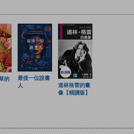
最後一位說書
草的
道林格雷的畫
人
像【精讀版】