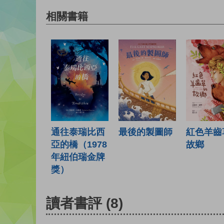
相關書籍
通往泰瑞比西
最後的製圖師
紅色羊齒
亞的橋（1978
故鄉
年紐伯瑞金牌
獎）
讀者書評
(8)