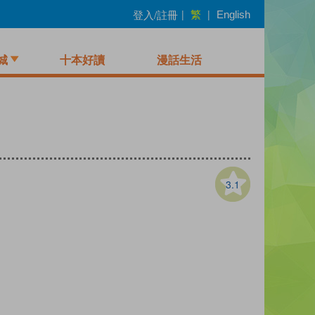
繁
登入/註冊
|
|
English
城
十本好讀
漫話生活
3.1