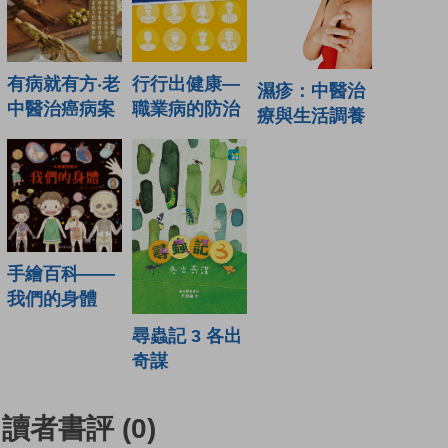
行行出健康—
有病就有方‧老
濕疹：中醫治
職業病的防治
中醫治癌病案
療與生活調養
手繪百科——
我們的身體
尋蟲記 3 各出
奇謀
讀者書評
(0)