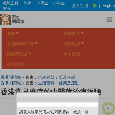
Skip
教城主頁
教師
中學生
小學生
繁
登入/註冊
|
|
English
to
家長
main
content
圖書
好書推介
e悅讀學校計劃
閱讀服務
我的閱讀城
十本好讀
漫話生活
香港閱讀城
> 圖書 >
自然科普
>
普及科學
香港閱讀城
> 圖書 >
生活百科
>
健康及運動
香港常見癌症的中醫藥治療經驗
0
請登入以享受個人化閱讀體驗，或按「略