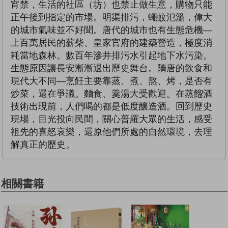
宵禁，生活的社區（坊）也禁止做生意，購物只能
正午後到指定的市場。明渠排污，蠅蚊氾濫，偉大
的城市氣味並不好聞。唐代的城市也有生態危機—
上百萬居民的薪柴、皇家官府的建築營造，極度消
耗當地森林。數百年滲井排污水引起地下水污染。
生態原因讓長安漸漸退出歷史舞台。隋唐的飲食和
現代大不同—烹飪主要靠蒸、煮、熬、烤，是否有
炒菜，還在爭議。麵食、羹湯大受歡迎。在蒸餾酒
技術出現前，人們喝的都是低度釀造酒。回到歷史
現場，目光投向民間，關心普羅大眾的生活，感受
祖先的喜怒哀樂，還原他們所處的自然環境，去理
解真正的歷史。
相關書籍