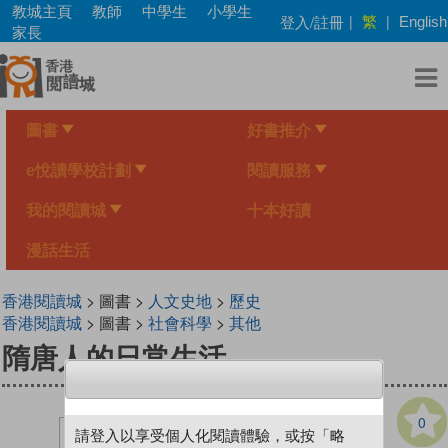
Skip
教城主頁
教師
中學生
小學生
繁
登入/註冊
|
|
English
to
家長
main
content
圖書
好書推介
e悅讀學校計劃
閱讀服務
我的閱讀城
十本好讀
漫話生活
香港閱讀城
> 圖書 >
人文史地
>
歷史
香港閱讀城
> 圖書 >
社會科學
>
其他
隋唐人的日常生活
0
請登入以享受個人化閱讀體驗，或按「略