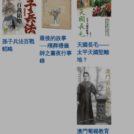
最後的故事
孫子兵法百戰
天國長毛——
──殯葬禮儀
轁略
太平天國堅離
師之晝夜行事
地？
錄
澳門葡籍教育