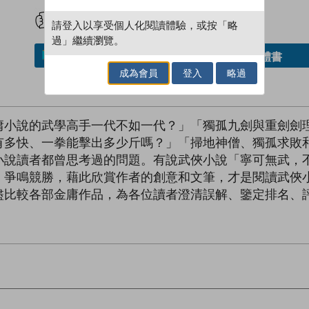
試閲
加入閱讀紀錄
請登入以享受個人化閱讀體驗，或按「略
過」繼續瀏覽。
借閱實體書
加入／閱讀電子書
成為會員
登入
略過
庸小說的武學高手一代不如一代？」「獨孤九劍與重劍劍
有多快、一拳能擊出多少斤嗎？」「掃地神僧、獨孤求敗
小說讀者都曾思考過的問題。有說武俠小說「寧可無武，
，爭鳴競勝，藉此欣賞作者的創意和文筆，才是閱讀武俠
盡比較各部金庸作品，為各位讀者澄清誤解、鑒定排名、