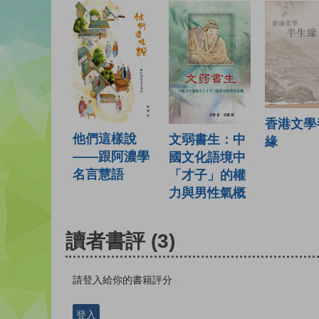
香港文學
他們這樣說
文弱書生：中
緣
——跟阿濃學
國文化語境中
名言慧語
「才子」的權
力與男性氣概
讀者書評
(3)
請登入給你的書籍評分
登入