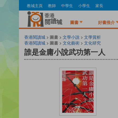
Skip
教城主頁
教師
中學生
小學生
家長
to
main
content
圖書
好書推介
香港閱讀城
> 圖書 >
文學小說
>
文學賞析
香港閱讀城
> 圖書 >
文化藝術
>
文化研究
誰是金庸小說武功第一人