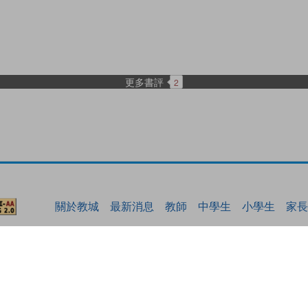
更多書評
2
關於教城
最新消息
教師
中學生
小學生
家長
私隱政策聲明
服務條款
版權及知識產權政策