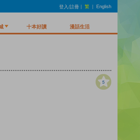
繁
登入/註冊
|
|
English
城
十本好讀
漫話生活
5