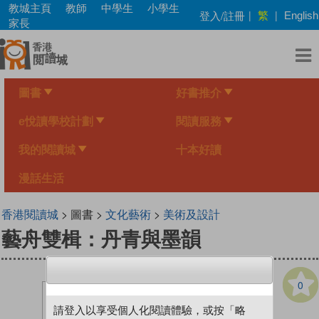
Skip
教城主頁
教師
中學生
小學生
繁
登入/註冊
|
|
English
to
家長
main
content
圖書
好書推介
e悅讀學校計劃
閱讀服務
我的閱讀城
十本好讀
漫話生活
香港閱讀城
> 圖書 >
文化藝術
>
美術及設計
藝舟雙楫：丹青與墨韻
0
請登入以享受個人化閱讀體驗，或按「略