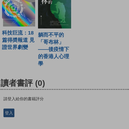
科技巨流：18
躺而不平的
篇得奬報道 見
「哥布林」
證世界劇變
——後疫情下
的香港人心理
學
讀者書評
(0)
請登入給你的書籍評分
登入