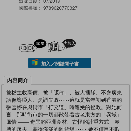
出版日期：
07/2019
國際書號：
9789620773327
試閲
加入閱讀紀錄
加入／閱讀電子書
內容簡介
被檔主收高價、被「呃秤」、被人插隊、不會廣東
話像聾啞人、烹調失敗⋯⋯這就是當年初到香港的
張雪婷在與街市「打交道」時遭受的挫敗。對她而
言，那時街市的一切都散發着古老東方的「異域」
風情 —— 奇異的亞洲食材、古怪的計重方式、赤
膊的屠夫、塞得滿滿的雜貨舖 ⋯⋯ 她不僅目不暇