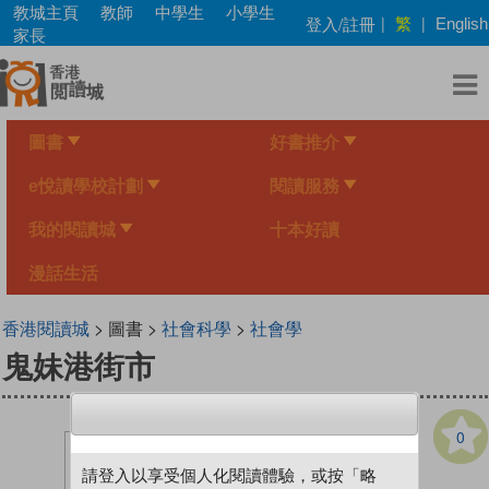
Skip
教城主頁
教師
中學生
小學生
繁
登入/註冊
|
|
English
to
家長
main
content
圖書
好書推介
e悅讀學校計劃
閱讀服務
我的閱讀城
十本好讀
漫話生活
香港閱讀城
> 圖書 >
社會科學
>
社會學
鬼妹港街市
0
請登入以享受個人化閱讀體驗，或按「略