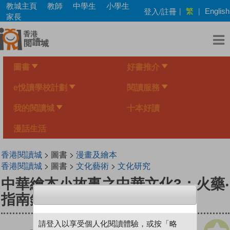
Skip
教城主頁
教師
中學生
小學生
繁
登入/註冊
|
|
English
to
家長
main
content
圖書
好書推介
e悅讀學校計劃
閱讀服務
我的閱讀城
十本好讀
漫話生活
香港閱讀城
> 圖書 >
漫畫及繪本
香港閱讀城
> 圖書 >
文化藝術
>
文化研究
中華繪本小故事之中華文化3：火藥‧
指南針、字的故事
請登入以享受個人化閱讀體驗，或按「略