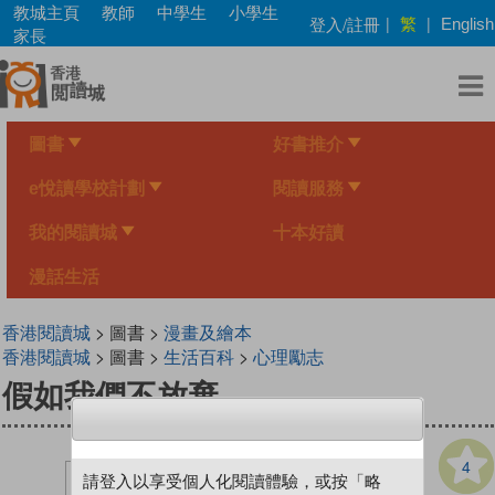
Skip
教城主頁
教師
中學生
小學生
繁
登入/註冊
|
|
English
to
家長
main
content
圖書
好書推介
e悅讀學校計劃
閱讀服務
我的閱讀城
十本好讀
漫話生活
香港閱讀城
> 圖書 >
漫畫及繪本
香港閱讀城
> 圖書 >
生活百科
>
心理勵志
假如我們不放棄
4
請登入以享受個人化閱讀體驗，或按「略