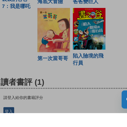
海底大冒險
爸爸變巨人
7：我是哪吒
陷入險境的飛
第一次當哥哥
行員
讀者書評
(1)
請登入給你的書籍評分
登入
Violinist |
| 27-05-2021