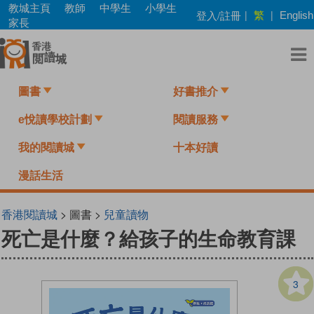
Skip
教城主頁
教師
中學生
小學生
繁
登入/註冊
|
|
English
to
家長
main
content
圖書
好書推介
e悅讀學校計劃
閱讀服務
我的閱讀城
十本好讀
漫話生活
香港閱讀城
> 圖書 >
兒童讀物
死亡是什麼？給孩子的生命教育課
3