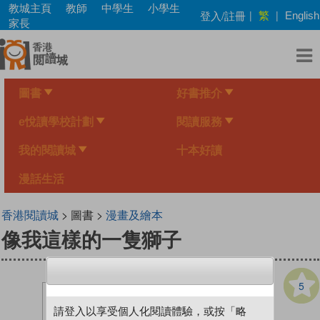
Skip
教城主頁
教師
中學生
小學生
繁
登入/註冊
|
|
English
to
家長
main
content
圖書
好書推介
e悅讀學校計劃
閱讀服務
我的閱讀城
十本好讀
漫話生活
香港閱讀城
> 圖書 >
漫畫及繪本
像我這樣的一隻獅子
5
請登入以享受個人化閱讀體驗，或按「略