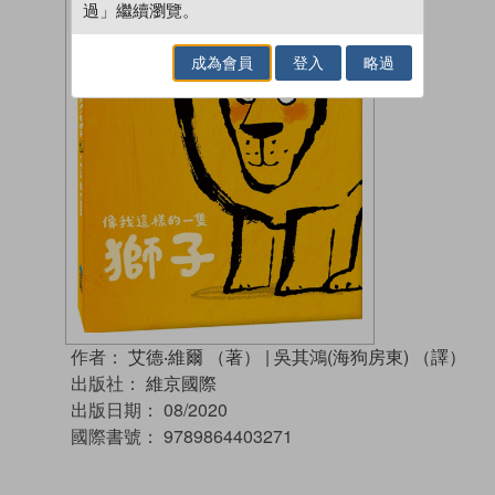
過」繼續瀏覽。
成為會員
登入
略過
作者：
艾德‧維爾 （著）
|
吳其鴻(海狗房東) （譯）
出版社：
維京國際
出版日期：
08/2020
國際書號：
9789864403271