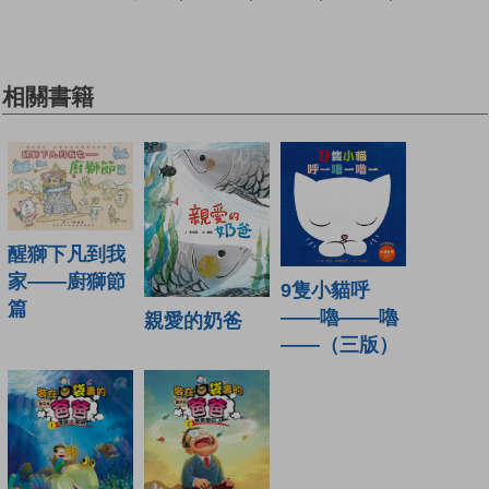
相關書籍
醒獅下凡到我
家——廚獅節
9隻小貓呼
篇
——嚕——嚕
親愛的奶爸
——（三版）