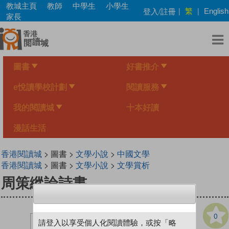
Skip
教城主頁
教師
中學生
小學生
繁
登入/註冊
|
|
English
to
家長
main
content
圖書
好書推介
e悅讀學校計劃
閱讀服務
我的閱讀城
十本好讀
漫話生活
香港閱讀城
> 圖書 >
文學小說
>
中國文學
香港閱讀城
> 圖書 >
文學小說
>
文學賞析
周策縱論詩書
0
請登入以享受個人化閱讀體驗，或按「略