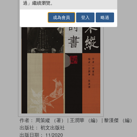
過」繼續瀏覽。
成為會員
登入
略過
作者：
周策縱 （著）
|
王潤華 （編）
|
黎漢傑 （編）
出版社：
初文出版社
出版日期：
11/2020