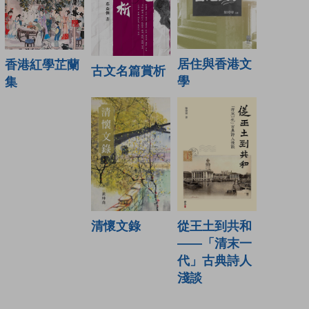
居住與香港文
香港紅學芷蘭
古文名篇賞析
學
集
清懷文錄
從王土到共和
——「清末一
代」古典詩人
淺談