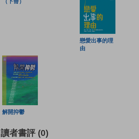
（下冊）
戀愛出事的理
由
解開抑鬱
讀者書評
(0)