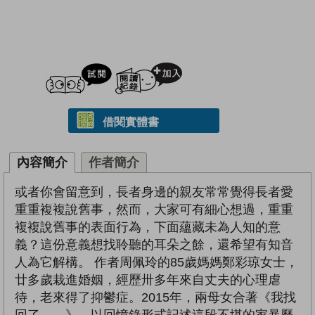
試閲
加入閱讀紀錄
借閱實體書
內容簡介
作者簡介
或者你會留意到，長者身邊的親友常常覺得長者愛
重重複複說舊事，然而，大家可有細心想過，重重
複複說舊事的表面行為，下面蘊藏未為人知的意
義？這份意義想找聆聽的耳朵之餘，還希望有知音
人為它解構。 作者周佩玲的85歲媽媽鄭彩琼女士，
廿多歲栽進婚姻，經歷卅多年來自丈夫的心理虐
待，老來得了抑鬱症。2015年，兩母女合著《我找