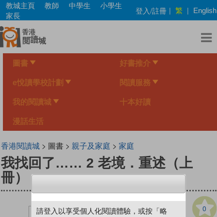
Skip
教城主頁
教師
中學生
小學生
繁
登入/註冊
|
|
English
to
家長
main
content
圖書
好書推介
e悅讀學校計劃
閱讀服務
我的閱讀城
十本好讀
漫話生活
香港閱讀城
> 圖書 >
親子及家庭
>
家庭
我找回了…… 2 老境．重述（上
冊）
0
請登入以享受個人化閱讀體驗，或按「略