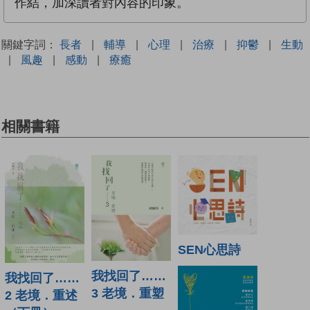
作結，加深讀者對內容的印象。
關鍵字詞：
長者
|
輔導
|
心理
|
治療
|
抑鬱
|
生動
|
風趣
|
感動
|
療癒
相關書籍
SEN心思詩
我找回了……
我找回了……
3 老境．重塑
2 老境．重述