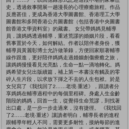
回了……》，以回憶錄形式記述這段不堪的家暴歷
史，透過敘事開展一趟漫長的心理療癒旅程。作品
反應甚佳，更成為香港大學圖書館、香港理工大學
圖書館和多間香港公共圖書館（包括香港中央圖書
館香港文學資料室）的藏書。 女兒帶媽媽見輔導
員，讓媽媽透過輔導，重述荒謬的婚姻片段，看看
舊事置於今天，如何解結。作者以陪伴者身份，獲
輔導員黃麗彰博士允許做筆錄，方便回家順著輔導
線作跟進，更好陪伴媽媽走過婚姻創傷療癒之旅，
讓媽媽慢慢看見光亮點，生命一點一滴地轉化。媽
媽希望女兒出版續篇，補上第一本書沒有觸及的零
碎人生片段，以求放下揮之不去的人生包袱。於是
女兒寫了《我找回了2……老境‧重述》，跟讀者分
享媽媽在輔導過程中的每個里程碑。身處人生金齡
階段的媽媽，回首一生，從覺得生命荒謬，到找著
出口處，是一步一步走過來，沒有捷徑。 《我找回
了2……老境‧重述》讓讀者明白，輔導長者的進程
跟輔導年輕人不同，需要更多耐性，接納每節的進