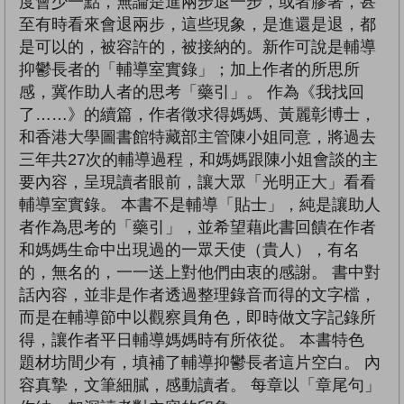
度會少一點，無論是進兩步退一步，或者膠著，甚
至有時看來會退兩步，這些現象，是進還是退，都
是可以的，被容許的，被接納的。新作可說是輔導
抑鬱長者的「輔導室實錄」；加上作者的所思所
感，冀作助人者的思考「藥引」。 作為《我找回
了……》的續篇，作者徵求得媽媽、黃麗彰博士，
和香港大學圖書館特藏部主管陳小姐同意，將過去
三年共27次的輔導過程，和媽媽跟陳小姐會談的主
要內容，呈現讀者眼前，讓大眾「光明正大」看看
輔導室實錄。 本書不是輔導「貼士」，純是讓助人
者作為思考的「藥引」，並希望藉此書回饋在作者
和媽媽生命中出現過的一眾天使（貴人），有名
的，無名的，一一送上對他們由衷的感謝。 書中對
話內容，並非是作者透過整理錄音而得的文字檔，
而是在輔導節中以觀察員角色，即時做文字記錄所
得，讓作者平日輔導媽媽時有所依從。 本書特色
題材坊間少有，填補了輔導抑鬱長者這片空白。 內
容真摯，文筆細膩，感動讀者。 每章以「章尾句」