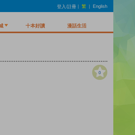
繁
登入/註冊
|
|
English
城
十本好讀
漫話生活
0