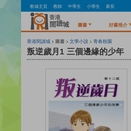
Skip
教城主頁
教師
中學生
小學生
家長
to
main
content
圖書
好書推介
香港閱讀城
> 圖書 >
文學小說
>
青春校園
叛逆歲月1 三個邊緣的少年