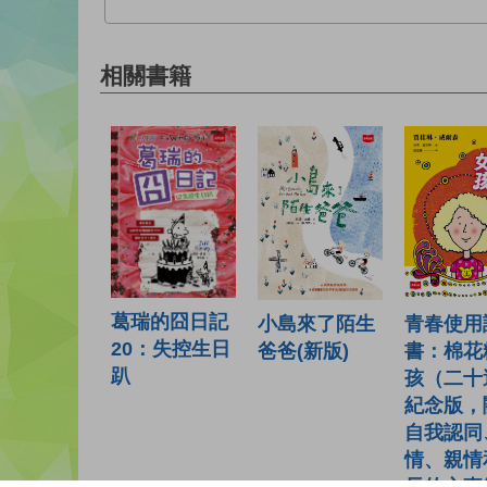
相關書籍
葛瑞的囧日記
青春使用
小島來了陌生
20：失控生日
書：棉花
爸爸(新版)
趴
孩（二十
紀念版，
自我認同
情、親情
長的心事