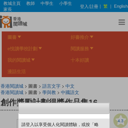
Skip
教城主頁
教師
中學生
小學生
繁
登入/註冊
|
|
English
to
家長
main
content
圖書
好書推介
e悅讀學校計劃
閱讀服務
我的閱讀城
十本好讀
漫話生活
香港閱讀城
> 圖書 >
語言文字
>
中文
香港閱讀城
> 圖書 >
學與教
>
中國語文
創作獎勵計劃得獎作品集16
4.3
請登入以享受個人化閱讀體驗，或按「略