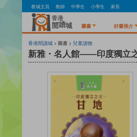
Skip
教城主頁
教師
中學生
小學生
家長
to
main
content
圖書
好書推介
香港閱讀城
> 圖書 >
兒童讀物
新雅・名人館——印度獨立