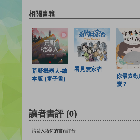
相關書籍
看見無家者
荒野機器人-繪
你最喜歡
本版 (電子書)
麼？
讀者書評
(0)
請登入給你的書籍評分