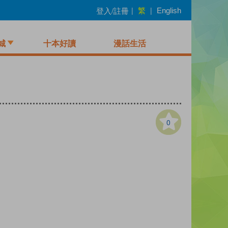
繁
登入/註冊
|
|
English
城
十本好讀
漫話生活
0