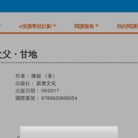
e悅讀學校計劃
閱讀服務
我的閱讀
之父・甘地
作者：
陳超 （著）
出版社：
新雅文化
出版日期：
05/2017
國際書號：
9789620868054
試閲
加入閱讀紀錄