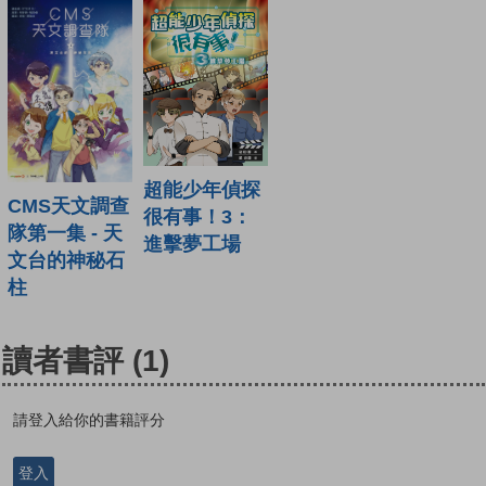
超能少年偵探
CMS天文調查
很有事！3：
隊第一集 - 天
進擊夢工場
文台的神秘石
柱
讀者書評
(1)
請登入給你的書籍評分
登入