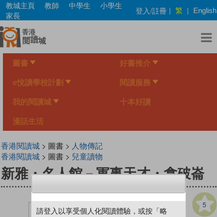
Skip
教城主頁
教師
中學生
小學生
繁
登入/註冊
|
|
English
to
家長
main
content
圖書
好書推介
e悅讀學校計劃
閱讀服務
我的閱讀城
十本好讀
漫話生活
香港閱讀城
> 圖書 >
人物傳記
香港閱讀城
> 圖書 >
兒童讀物
新雅・名人館－軍事天才・拿破崙
5
請登入以享受個人化閱讀體驗，或按「略