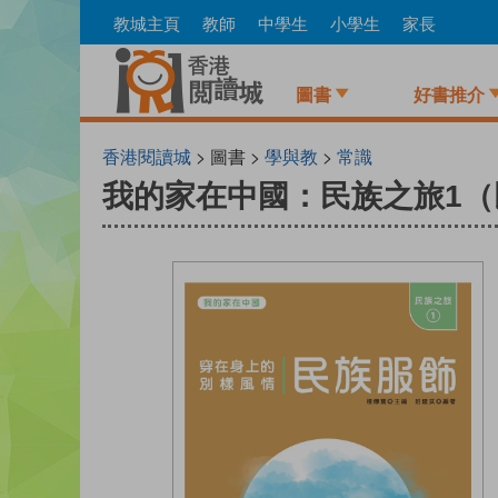
Skip
教城主頁
教師
中學生
小學生
家長
to
main
content
圖書
好書推介
香港閱讀城
> 圖書 >
學與教
>
常識
我的家在中國：民族之旅1（