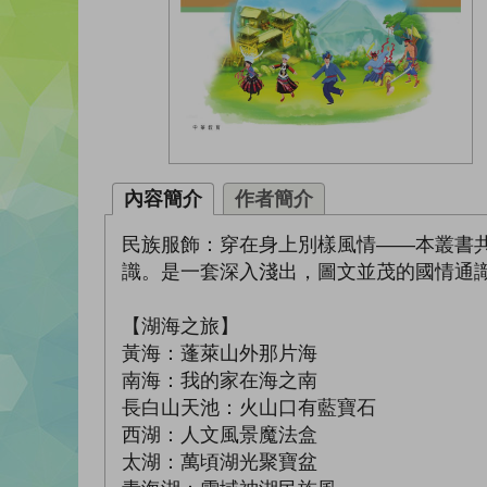
內容簡介
作者簡介
民族服飾：穿在身上別樣風情——本叢書
識。是一套深入淺出，圖文並茂的國情通
【湖海之旅】
黃海：蓬萊山外那片海
南海：我的家在海之南
長白山天池：火山口有藍寶石
西湖：人文風景魔法盒
太湖：萬頃湖光聚寶盆