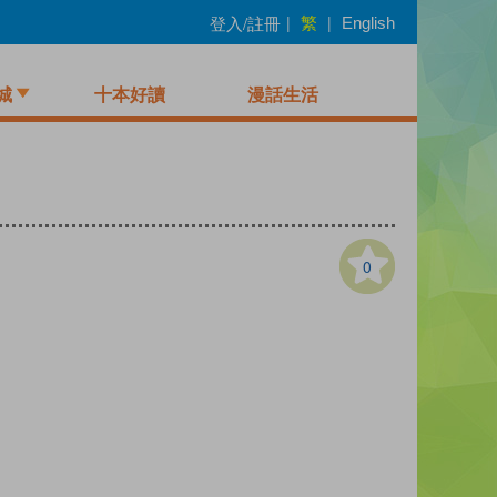
繁
登入/註冊
|
|
English
城
十本好讀
漫話生活
0