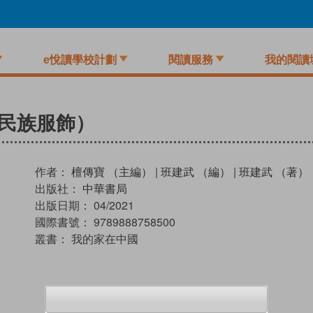
e悅讀學校計劃
閱讀服務
我的閱讀
民族服飾）
作者：
檀傳寶 （主編）
|
班建武 （編）
|
班建武 （著）
出版社：
中華書局
出版日期：
04/2021
國際書號：
9789888758500
叢書：
我的家在中國