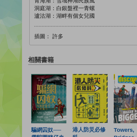
青海湖：雪域神湖民族風
洞庭湖：白銀盤裡一青螺
瀘沽湖：湖畔有個女兒國
插圖：
許多
相關書籍
港人防災必修
騙網囚奴──
Towers,