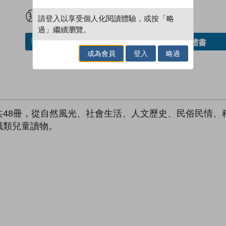
試閲
加入閱讀紀錄
請登入以享受個人化閱讀體驗，或按「略
過」繼續瀏覽。
借閱實體書
加入／閱讀電子書
成為會員
登入
略過
共48冊，從自然風光、社會生活、人文歷史、民俗民情、
識類兒童讀物。