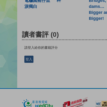
科
電騙園豬仔血
Bridges,
淚獨白
dams…
Bigger a
Bigger!
讀者書評
(0)
請登入給你的書籍評分
登入