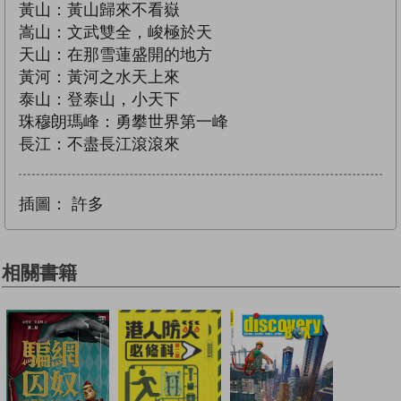
黃山：黃山歸來不看嶽
嵩山：文武雙全，峻極於天
天山：在那雪蓮盛開的地方
黃河：黃河之水天上來
泰山：登泰山，小天下
珠穆朗瑪峰：勇攀世界第一峰
長江：不盡長江滾滾來
插圖：
許多
相關書籍