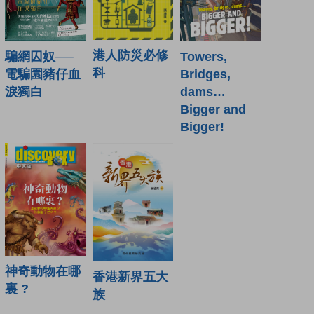
港人防災必修
騙網囚奴──
Towers,
科
電騙園豬仔血
Bridges,
淚獨白
dams…
Bigger and
Bigger!
神奇動物在哪
香港新界五大
裏 ?
族