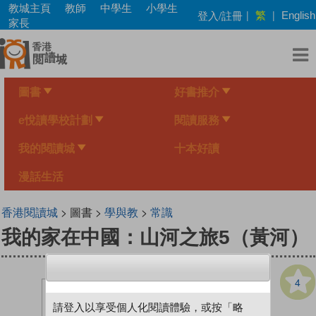
Skip
教城主頁
教師
中學生
小學生
繁
登入/註冊
|
|
English
to
家長
main
content
圖書
好書推介
e悅讀學校計劃
閱讀服務
我的閱讀城
十本好讀
漫話生活
香港閱讀城
> 圖書 >
學與教
>
常識
我的家在中國：山河之旅5（黃河）
4
請登入以享受個人化閱讀體驗，或按「略