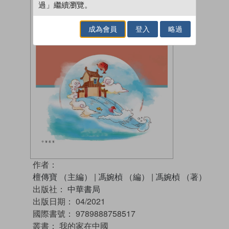
過」繼續瀏覽。
成為會員
登入
略過
作者：
檀傳寶 （主編）
|
馮婉楨 （編）
|
馮婉楨 （著）
出版社：
中華書局
出版日期：
04/2021
國際書號：
9789888758517
叢書：
我的家在中國