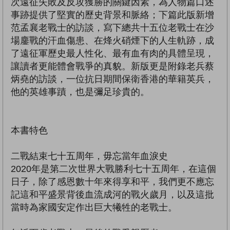
次遠征失敗及反攻獲勝的關鍵因素，為人物篇口述
事跡提供了堅實的歷史背景和脈絡；下篇此版新增
范孟襄老戰士的訪談，寫下總共十五位老戰士在沙
場鏖戰的汗血傷患、在烽火硝煙下的人生軌跡，成
了遠征軍歷史最人性化、最有血有肉的具體呈現，
讓讀者更能體會戰爭的真貌。新版更是附錄老兵蔡
炳堯的訪談，一位抗日期間保衛香港的華籍英兵，
他的英雄事蹟，也是彌足珍貴的。
本書特色
二戰結束七十五周年，毋忘當年血淚史
2020年是第二次世界大戰勝利七十五周年，在這個
日子，除了感恩數十年來得享和平，我們更不應忘
記這和平盛景背後血流成河的戰火歲月，以及這批
當時為家國安定作出巨大犧牲的老戰士。