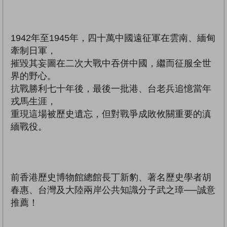
1942年至1945年，四十萬中國遠征軍在雲南、緬甸
牽制日軍，
摧毀其妄圖在二次大戰中吞併中國，繼而征服全世
界的野心。
抗戰勝利七十年後，最後一批港、台老兵追憶當年
戎馬生涯，
重現這場被歷史遺忘，但對戰爭成敗攸關重要的滇
緬戰役。
前香港歷史博物館總館長丁新豹、著名歷史學者胡
春惠、台灣及大陸兩岸公共知識分子武之璋──誠意
推薦！