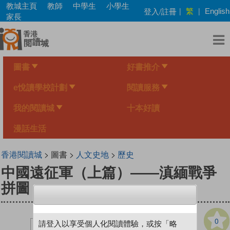
Skip
教城主頁
教師
中學生
小學生
繁
登入/註冊
|
|
English
to
家長
main
content
圖書
好書推介
e悅讀學校計劃
閱讀服務
我的閱讀城
十本好讀
漫話生活
香港閱讀城
> 圖書 >
人文史地
>
歷史
中國遠征軍（上篇）——滇緬戰爭
拼圖
0
請登入以享受個人化閱讀體驗，或按「略