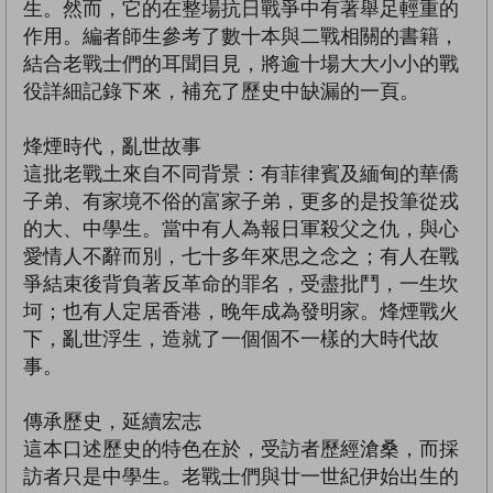
生。然而，它的在整場抗日戰爭中有著舉足輕重的
作用。編者師生參考了數十本與二戰相關的書籍，
結合老戰士們的耳聞目見，將逾十場大大小小的戰
役詳細記錄下來，補充了歷史中缺漏的一頁。
烽煙時代，亂世故事
這批老戰土來自不同背景：有菲律賓及緬甸的華僑
子弟、有家境不俗的富家子弟，更多的是投筆從戎
的大、中學生。當中有人為報日軍殺父之仇，與心
愛情人不辭而別，七十多年來思之念之；有人在戰
爭結束後背負著反革命的罪名，受盡批鬥，一生坎
坷；也有人定居香港，晚年成為發明家。烽煙戰火
下，亂世浮生，造就了一個個不一樣的大時代故
事。
傳承歷史，延續宏志
這本口述歷史的特色在於，受訪者歷經滄桑，而採
訪者只是中學生。老戰士們與廿一世紀伊始出生的