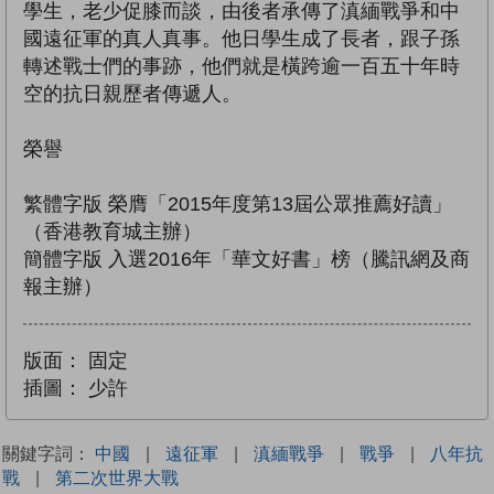
學生，老少促膝而談，由後者承傳了滇緬戰爭和中
國遠征軍的真人真事。他日學生成了長者，跟子孫
轉述戰士們的事跡，他們就是橫跨逾一百五十年時
空的抗日親歷者傳遞人。
榮譽
繁體字版 榮膺「2015年度第13屆公眾推薦好讀」
（香港教育城主辦）
簡體字版 入選2016年「華文好書」榜（騰訊網及商
報主辦）
版面：
固定
插圖：
少許
關鍵字詞：
中國
|
遠征軍
|
滇緬戰爭
|
戰爭
|
八年抗
戰
|
第二次世界大戰