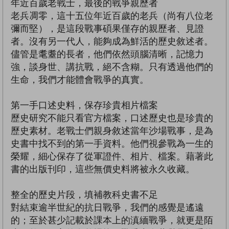
年近百歲老戰士，最後的戰爭親歷者
老兵凋零，這十五位年近百歲的老兵（尚有八位老
彌而堅），是這段戰事碩果僅存的親歷者、見證
者。沒有另一代人，能夠成為鮮活的歷史敘述者。
儘管是耄耋的長者，他們依然頭腦清晰，記憶力
強，談身世、講抗戰，絕不含糊。只有透過他們的
生命，我們才能體會戰爭的真實。
第一手口述史料，保存珍貴相片檔案
歷史研究不能只看官方檔案，口述歷史也是珍貴的
歷史素材。老戰士們親身敘述當年沙場戰事，是為
史書中找不到的第一手資料。他們視參戰為一生的
榮耀，細心保存了從軍證件、相片、檔案。藉著此
書的出版刊印，這些無價史料將被永久收藏。
整全的歷史片段，填補教科史書不足
對結束逾半世紀的抗日戰爭，我們的感覺是遙遠
的；至於甚少記載於課本上的滇緬戰爭，就更是陌