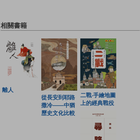
相關書籍
離人
二戰‧手繪地圖
從長安到耶路
上的經典戰役
撒冷——中猶
歷史文化比較