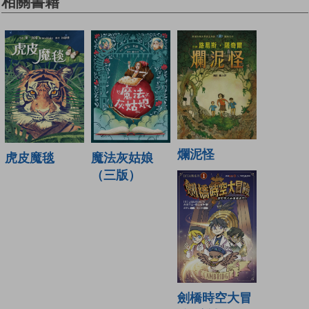
相關書籍
爛泥怪
虎皮魔毯
魔法灰姑娘
（三版）
劍橋時空大冒