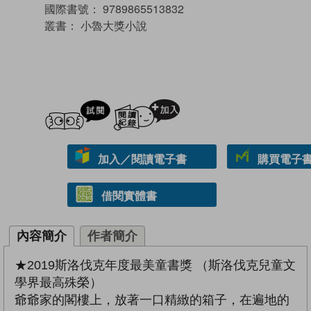
國際書號：
9789865513832
叢書：
小魯大獎小說
試閲
加入閱讀紀錄
加入／閱讀電子書
購買電子書 
借閱實體書
內容簡介
作者簡介
★2019斯洛伐克年度最美童書獎 （斯洛伐克兒童文
學界最高殊榮）
爺爺家的閣樓上，放著一口精緻的箱子，在遍地的