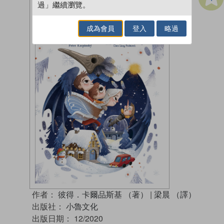
過」繼續瀏覽。
成為會員
登入
略過
作者：
彼得．卡爾品斯基 （著）
|
梁晨 （譯）
出版社：
小魯文化
出版日期：
12/2020