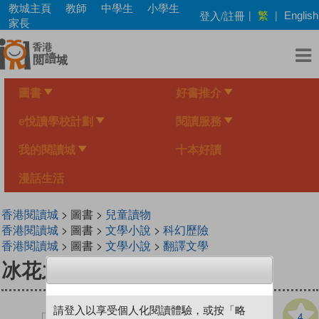
Skip
教城主頁
教師
中學生
小學生
繁
登入/註冊
|
|
English
to
家長
main
content
圖書
好書推介
e悅讀學校計劃
閱讀服務
我的閱讀城
十本好讀
漫話生活
香港閱讀城
> 圖書 >
兒童讀物
香港閱讀城
> 圖書 >
文學小說
>
科幻歷險
香港閱讀城
> 圖書 >
文學小說
>
翻譯文學
冰花之蜜
請登入以享受個人化閱讀體驗，或按「略
4