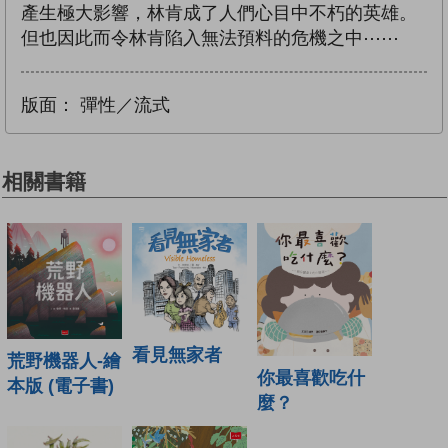
產生極大影響，林肯成了人們心目中不朽的英雄。
但也因此而令林肯陷入無法預料的危機之中⋯⋯
版面：
彈性／流式
相關書籍
看見無家者
荒野機器人-繪
你最喜歡吃什
本版 (電子書)
麼？