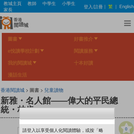
Skip
教城主頁
教師
中學生
小學生
繁
登入/註冊
|
|
English
to
家長
main
content
圖書
好書推介
e悅讀學校計劃
閱讀服務
我的閱讀城
十本好讀
漫話生活
香港閱讀城
> 圖書 >
兒童讀物
新雅・名人館——偉大的平民總
統・林肯
0
請登入以享受個人化閱讀體驗，或按「略