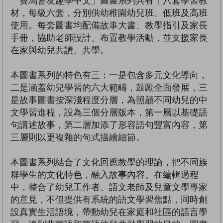
「賽馬會友趣學中文」圖書系列共有十八套學習教
材，每級六套，分別供幼稚園幼兒班、低班及高班
使用。每套圖書均配備故事大書、教學指引及家長
手冊，協助老師設計、布置教學活動，並支援家長
在家與幼兒共讀、共學。
本圖書系列的特色有三：一是包含多元文化導向，
二是涵蓋幼兒學習的六大範疇，鼓勵全面發展，三
是故事圖書按深淺程度分層，為照顧不同幼兒的中
文學習進程，設為三個分層版本，第一層以基礎語
句講述故事，第二層加添了形容語句豐富內容，第
三層則以更複雜的句式描繪細節。
本圖書系列結合了文化回應教學的理論，把不同族
群學生的文化特色，融入故事內容。在編輯過程
中，整合了幼兒工作者、語文老師及兒童文學專家
的意見，不但提供有系統的語文學習焦點，同時創
設真實生活語境，帶動幼兒在家庭和社區的語言學