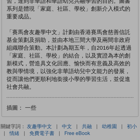
習，達到非華語和華語幼兒共融學習的目的。圖書
系列是體現「家庭、社區、學校」創新介入模式的
重要成品。
「賽馬會友趣學中文」計劃由香港賽馬會慈善信託
基金策劃及捐助，並由本地三間大學及兩間非政府
組織聯合策動。本計劃為期五年，自2016年起透過
「家庭、社區、學校」的結合，以及實證為本的創
新模式，營造具文化回應、愉快而有意義及高效的
教與學情境，以強化非華語幼兒中文能力的發展，
從而讓他們更順利地銜接小學的學習生活，並促進
社會共融。
插圖：
一些
關鍵字詞：
友趣學中文
|
中文
|
共融
|
幼稚園
|
初小
|
情緒
|
免費電子書
|
Free eBook