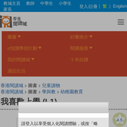
Skip
教城主頁
教師
中學生
小學生
繁
登入/註冊
|
|
English
to
家長
main
content
圖書
好書推介
e悅讀學校計劃
閱讀服務
我的閱讀城
十本好讀
漫話生活
香港閱讀城
> 圖書 >
兒童讀物
香港閱讀城
> 圖書 >
學與教
>
幼稚園教育
我喜歡上學 (L1)
4.5
請登入以享受個人化閱讀體驗，或按「略