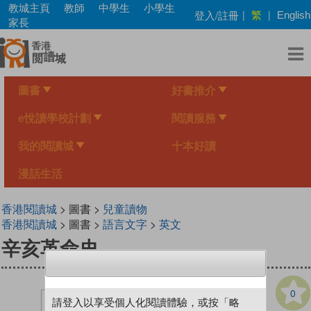
Skip
教城主頁
教師
中學生
小學生
繁
登入/註冊
|
|
English
to
家長
main
content
圖書
好書推介
e悅讀學校計劃
閱讀服務
我的閱讀城
十本好讀
漫話生活
香港閱讀城
> 圖書 >
兒童讀物
香港閱讀城
> 圖書 >
語言文字
>
英文
辛亥革命史
0
請登入以享受個人化閱讀體驗，或按「略