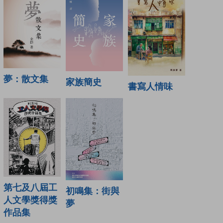
夢：散文集
家族簡史
書寫人情味
第七及八屆工
初鳴集：街與
人文學獎得獎
夢
作品集