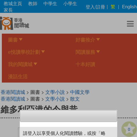
Skip
教城主頁
教師
中學生
小學生
繁
登入/註冊
|
|
English
to
家長
main
content
圖書
好書推介
e悅讀學校計劃
閱讀服務
我的閱讀城
十本好讀
漫話生活
香港閱讀城
> 圖書 >
文學小說
>
中國文學
香港閱讀城
> 圖書 >
文學小說
>
散文
維多利亞港的今與昔
0
請登入以享受個人化閱讀體驗，或按「略