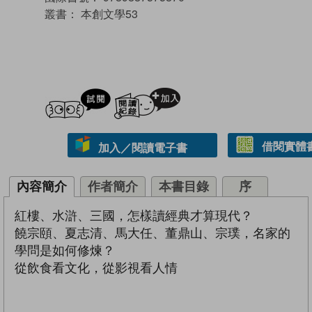
叢書：
本創文學53
試閲
加入閱讀紀錄
借閱實體
加入／閱讀電子書
內容簡介
作者簡介
本書目錄
序
紅樓、水滸、三國，怎樣讀經典才算現代？
饒宗頤、夏志清、馬大任、董鼎山、宗璞，名家的
學問是如何修煉？
從飲食看文化，從影視看人情