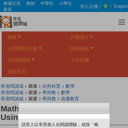
Skip
教城主頁
教師
中學生
小學生
繁
登入/註冊
|
|
English
to
家長
main
content
圖書
好書推介
e悅讀學校計劃
閱讀服務
我的閱讀城
十本好讀
漫話生活
香港閱讀城
> 圖書 >
自然科普
>
數學
香港閱讀城
> 圖書 >
學與教
>
數學
香港閱讀城
> 圖書 >
學與教
>
資優教育
Mathventure for 5th Grade:
Using Fractions
請登入以享受個人化閱讀體驗，或按「略