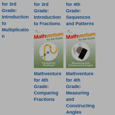
for 3rd
for 3rd
for 4th
Grade:
Grade:
Grade:
Introduction
Introduction
Sequences
to
to Fractions
and Patterns
Multiplicatio
n
Mathventure
Mathventure
for 4th
for 4th
Grade:
Grade:
Measuring
Comparing
and
Fractions
Constructing
Angles