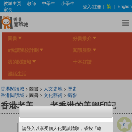
Skip
教城主頁
教師
中學生
小學生
繁
登入/註冊
|
|
English
to
家長
main
content
圖書
好書推介
e悅讀學校計劃
閱讀服務
我的閱讀城
十本好讀
漫話生活
香港閱讀城
> 圖書 >
人文史地
>
歷史
香港閱讀城
> 圖書 >
文化藝術
>
攝影
香港老美——老香港的美學印記
0
請登入以享受個人化閱讀體驗，或按「略