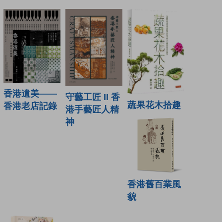
香港遺美——
守藝工匠 II 香
蔬果花木拾趣
香港老店記錄
港手藝匠人精
神
香港舊百業風
貌