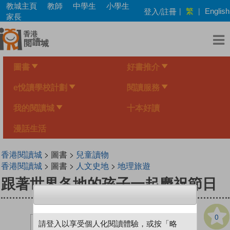
Skip
教城主頁
教師
中學生
小學生
繁
登入/註冊
|
|
English
to
家長
main
content
圖書
好書推介
e悅讀學校計劃
閱讀服務
我的閱讀城
十本好讀
漫話生活
香港閱讀城
> 圖書 >
兒童讀物
香港閱讀城
> 圖書 >
人文史地
>
地理旅遊
跟著世界各地的孩子一起慶祝節日
0
請登入以享受個人化閱讀體驗，或按「略