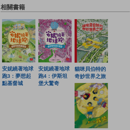
相關書籍
安妮繞著地球
安妮繞著地球
貓咪貝伯特的
跑3：夢想起
跑4：伊斯坦
奇妙世界之旅
點基督城
堡大驚奇