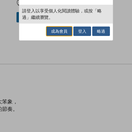
請登入以享受個人化閱讀體驗，或按「略
過」繼續瀏覽。
借閱實體書
成為會員
登入
略過
大笨象，
的節奏。