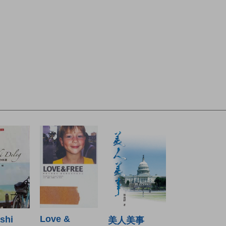
Love &
shi
美人美事