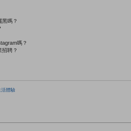
曬黑嗎？
？
tagram嗎？
業招聘？
生活體驗