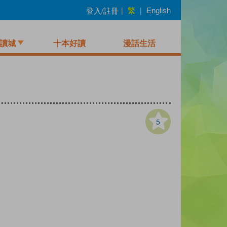
繁
登入/註冊
|
|
English
讀城
十本好讀
漫話生活
5