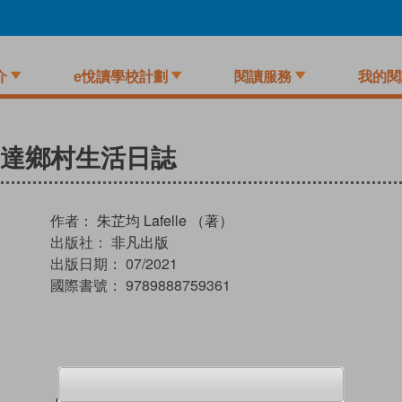
介
e悅讀學校計劃
閱讀服務
我的閱
達鄉村生活日誌
作者：
朱芷均 Lafelle （著）
出版社：
非凡出版
出版日期：
07/2021
國際書號：
9789888759361
試閲
加入閱讀紀錄