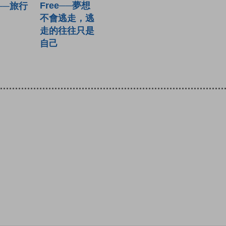
Free──夢想
g──旅行
不會逃走，逃
走的往往只是
自己