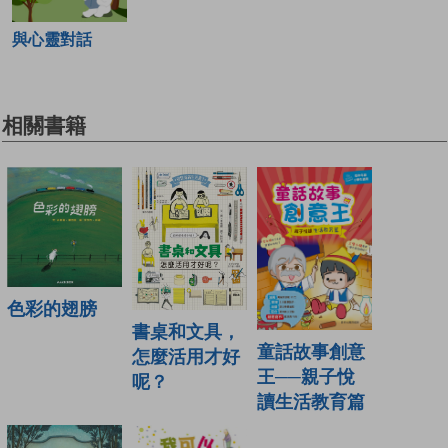
與心靈對話
相關書籍
色彩的翅膀
書桌和文具，
童話故事創意
怎麼活用才好
王──親子悅
呢？
讀生活教育篇