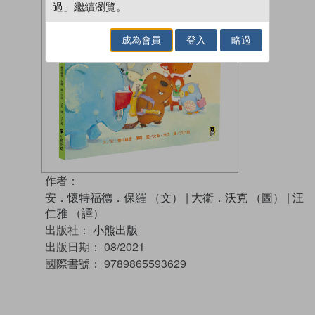
過」繼續瀏覽。
成為會員
登入
略過
作者：
安．懷特福德．保羅 （文）
|
大衛．沃克 （圖）
|
汪
仁雅 （譯）
出版社：
小熊出版
出版日期：
08/2021
國際書號：
9789865593629