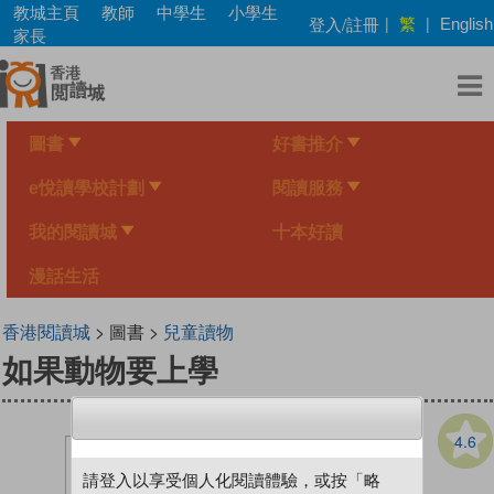
Skip
教城主頁
教師
中學生
小學生
繁
登入/註冊
|
|
English
to
家長
main
content
圖書
好書推介
e悅讀學校計劃
閱讀服務
我的閱讀城
十本好讀
漫話生活
香港閱讀城
> 圖書 >
兒童讀物
如果動物要上學
4.6
請登入以享受個人化閱讀體驗，或按「略