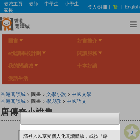
Skip
教城主頁
教師
中學生
小學生
繁
登入/註冊
|
|
English
to
家長
main
content
圖書
好書推介
e悅讀學校計劃
閱讀服務
我的閱讀城
十本好讀
漫話生活
香港閱讀城
> 圖書 >
文學小說
>
中國文學
香港閱讀城
> 圖書 >
學與教
>
中國語文
唐傳奇小說集
0
請登入以享受個人化閱讀體驗，或按「略