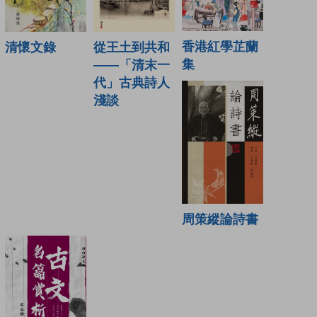
香港紅學芷蘭
清懷文錄
從王土到共和
集
——「清末一
代」古典詩人
淺談
周策縱論詩書