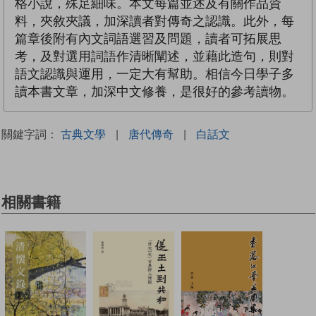
格小說，殊足細味。本文每篇並述及有關作品資
料，夾敘夾議，加深讀者對傳奇之認識。此外，每
篇章後附有內文詞語選習及問題，讀者可拓展思
考，及對選用詞語作清晰闡述，並藉此造句，則對
語文認識與運用，一定大有幫助。相信今日學子多
讀本書文章，加深中文修養，是很好的參考讀物。
關鍵字詞：
古典文學
|
唐代傳奇
|
白話文
相關書籍