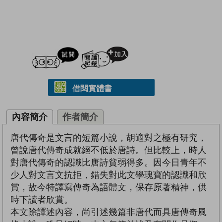
試閲
加入閱讀紀錄
借閱實體書
內容簡介
作者簡介
唐代傳奇是文言的短篇小說，胡適對之極有研究，
曾說唐代傳奇成就絕不低於唐詩。但比較上，時人
對唐代傳奇的認識比唐詩貧弱得多。因今日青年不
少人對文言文抗拒，錯失對此文學瑰寶的認識和欣
賞，故今特譯寫傳奇為語體文，保存原著精神，供
時下讀者欣賞。
本文除譯述內容，尚引述幾篇非唐代而具唐傳奇風