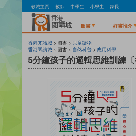
Skip
教城主頁
教師
中學生
小學生
家長
to
main
content
圖書
好書推介
香港閱讀城
> 圖書 >
兒童讀物
香港閱讀城
> 圖書 >
自然科普
>
應用科學
5分鐘孩子的邏輯思維訓練〔