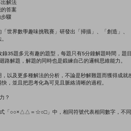
導出解法
能的答案
的步驟
世界數學趣味挑戰賽」研發出「掃描」、「創造」、「
法。
錄35題多元有趣的題型，每題只有5分鐘解題時間，題
考迴路解題，解題的同時也是鍛練自己的邏輯思維能力。
以及更多種解法的分析，不論是秒解難題而獲得成就感
暢快，並且把思考化為可見且脈絡清晰的過程。
力？
「○○×△△＝☆○□」中，相同符號代表相同數字，不