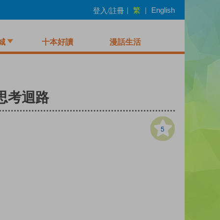
繁
登入/註冊
|
|
English
城
十本好讀
漫話生活
思考迴路
5