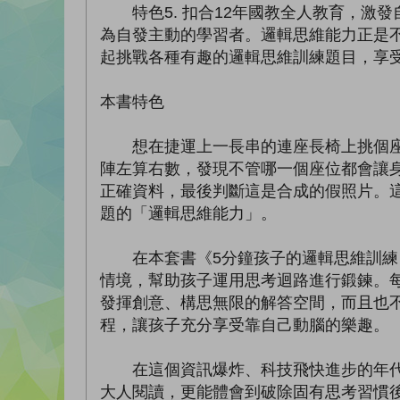
特色5. 扣合12年國教全人教育，激發
為自發主動的學習者。邏輯思維能力正是
起挑戰各種有趣的邏輯思維訓練題目，享
本書特色
想在捷運上一長串的連座長椅上挑個座位
陣左算右數，發現不管哪一個座位都會讓
正確資料，最後判斷這是合成的假照片。
題的「邏輯思維能力」。
在本套書《5分鐘孩子的邏輯思維訓練〔
情境，幫助孩子運用思考迴路進行鍛鍊。
發揮創意、構思無限的解答空間，而且也
程，讓孩子充分享受靠自己動腦的樂趣。
在這個資訊爆炸、科技飛快進步的年代，
大人閱讀，更能體會到破除固有思考習慣