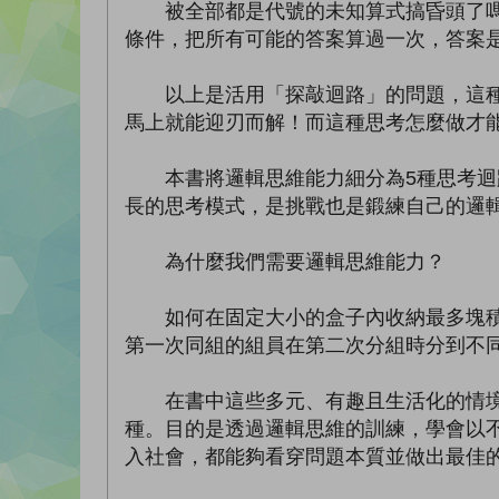
被全部都是代號的未知算式搞昏頭了嗎？
條件，把所有可能的答案算過一次，答案
以上是活用「探敲迴路」的問題，這種看
馬上就能迎刃而解！而這種思考怎麼做才
本書將邏輯思維能力細分為5種思考迴路
長的思考模式，是挑戰也是鍛練自己的邏
為什麼我們需要邏輯思維能力？
如何在固定大小的盒子內收納最多塊積木
第一次同組的組員在第二次分組時分到不
在書中這些多元、有趣且生活化的情境中
種。目的是透過邏輯思維的訓練，學會以
入社會，都能夠看穿問題本質並做出最佳