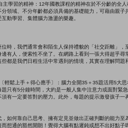
自主學習的精神：12年國教課程的精神在於不分齡的全
不分領域、不分年齡都必須具備的基礎能力，可藉由親子
受互動學習、集體腦力激盪的樂趣。
時，我們通常會和陌生人保持禮貌的「社交距離」，至
身邊有人，便索性不坐了。在網路上看到一張大得超乎尋
這些都是我們日程生活中常遇到的情境，其實在理解問題
輕鬆上手＋得心應手〕：腦力全開35＋35題活用5大思
每題只有5分鐘時間，大約是一般人集中注意力或面對緊
不須有一定要答對的壓力。此外，每題的提示激發孩子一
如何靠自己思考、擁有定見並做出正確判斷的能力至為
後而想通的豁然開朗！覺得大腦有點遲鈍或想不出好點子