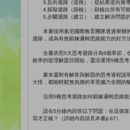
3.反向迴路（逆推）：從結果逆向推
4.探敲迴路（篩檢）：篩檢出所有可
5.步驟迴路（建立）：建立解決問題
本書採用索尼國際教育團隊透過舉辦的「
迴路，成為有效鍛鍊邏輯思維能力的好方
全書依照5大思考迴路分為5個章節，收
效率的從理解題目開始，靈活運用5種思
書末還附有解答與解題的思考過程說明，
大悟，都能輕鬆無負擔的享受腦力全開的
活用5種思考迴路如何鍛鍊邏輯思維能
請在5分鐘內回答以下問題：在這個算式
寫才正確？（詳細內容請見本書p.67）