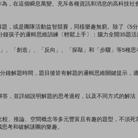
，在這個瞬息萬變、充斥各種資訊和消息的高科技社會
，或是團隊活動益智競賽，同樣樂趣無窮。除了《5分
5分鐘孩子的邏輯思維訓練〔輕鬆上手〕：腦力全開35題
描」、「創造」、「反向」、「探敲」和「步驟」等5種思
5分鐘解題時間，題目後皆有解題的邏輯思維關鍵提示，
解答，並詳細說明解題的思考過程，以及不同方式的解法
比較、推論、空間概念等多元豐富且有趣的題型，不須死
腦思考和破解謎團的樂趣。