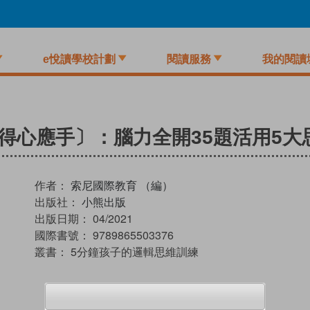
e悅讀學校計劃
閱讀服務
我的閱讀
得心應手〕：腦力全開35題活用5大
作者：
索尼國際教育 （編）
出版社：
小熊出版
出版日期：
04/2021
國際書號：
9789865503376
叢書：
5分鐘孩子的邏輯思維訓練