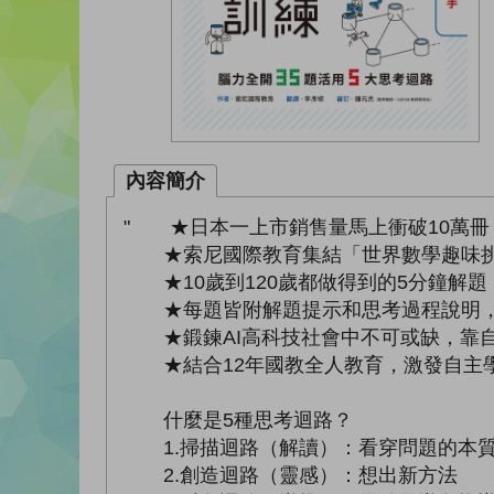
內容簡介
" ★日本一上市銷售量馬上衝破10萬冊
★索尼國際教育集結「世界數學趣味挑戰
★10歲到120歲都做得到的5分鐘解題
★每題皆附解題提示和思考過程說明，
★鍛鍊AI高科技社會中不可或缺，靠自
★結合12年國教全人教育，激發自主
什麼是5種思考迴路？
1.掃描迴路（解讀）：看穿問題的本
2.創造迴路（靈感）：想出新方法