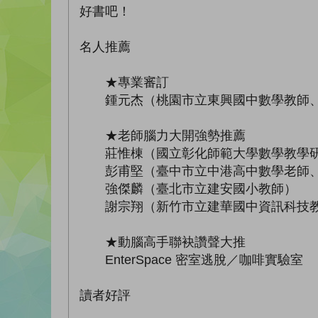
好書吧！
名人推薦
★專業審訂
鍾元杰（桃園市立東興國中數學教師、桃園
★老師腦力大開強勢推薦
莊惟棟（國立彰化師範大學數學教學研
彭甫堅（臺中市立中港高中數學老師、
強傑麟（臺北市立建安國小教師）
謝宗翔（新竹市立建華國中資訊科技
★動腦高手聯袂讚聲大推
EnterSpace 密室逃脫／咖啡實驗室
讀者好評