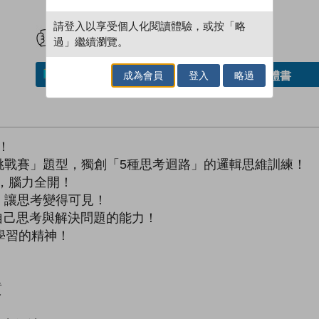
試閲
加入閱讀紀錄
請登入以享受個人化閱讀體驗，或按「略
過」繼續瀏覽。
成為會員
登入
略過
借閱實體書
加入／閱讀電子書
！
賽」題型，獨創「5種思考迴路」的邏輯思維訓練！
，腦力全開！
讓思考變得可見！
己思考與解決問題的能力！
學習的精神！
質