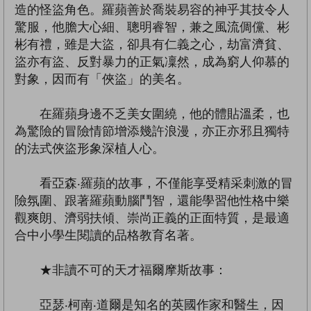
造的怪盜角色。羅蘋善於喬裝易容的神乎其技令人
驚服，他膽大心細、聰明睿智，兼之風流倜儻、彬
彬有禮，雖是大盜，卻具有仁義之心，劫富濟貧、
盜亦有盜、反對暴力的正氣凜然，成為窮人仰慕的
對象，因而有「俠盜」的美名。
在羅蘋身邊不乏美女圍繞，他的體貼溫柔，也
為驚險的冒險情節增添幾許浪漫，亦正亦邪且獨特
的法式俠盜形象深植人心。
看亞森‧羅蘋的故事，不僅能享受精采刺激的冒
險氛圍、跟著羅蘋動腦鬥智，還能學習他性格中樂
觀爽朗、濟弱扶傾、崇尚正義的正面特質，是最適
合中小學生閱讀的品格教育名著。
★非讀不可的天才福爾摩斯故事：
亞瑟‧柯南‧道爾是知名的英國作家和醫生，因