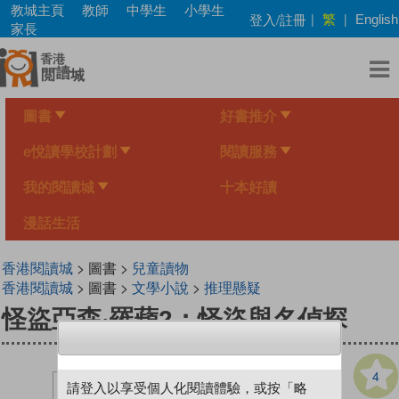
Skip
教城主頁
教師
中學生
小學生
繁
登入/註冊
|
|
English
to
家長
main
content
圖書
好書推介
e悅讀學校計劃
閱讀服務
我的閱讀城
十本好讀
漫話生活
香港閱讀城
> 圖書 >
兒童讀物
香港閱讀城
> 圖書 >
文學小說
>
推理懸疑
怪盜亞森‧羅蘋2：怪盜與名偵探
4
請登入以享受個人化閱讀體驗，或按「略