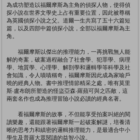
為成功塑造以福爾摩斯為主角的偵探人物，使得偵
探小說在世界文學史上占有重要位置，因此被尊稱
為英國偵探小說之父。道爾一生共寫了五十六篇短
篇，以及四部中篇偵探小說，全部以福爾摩斯為主
角。
福爾摩斯以傑出的推理能力，一再挑戰無人能
解的奇案，破案過程融合了社會學、犯罪學、病理
學、地質學、心理學、解剖學和邏輯學等科學及社
會知識，令人嘖嘖稱奇，福爾摩斯因此成為家喻戶
曉的經典人物。書中推理情節精采之處，唯有莫里
斯‧盧布朗所塑造的怪盜亞森‧羅蘋可與之匹敵，這
兩套名作也成為推理冒險小說必讀的經典名著。
看福爾摩斯的故事，不但能享受拍案叫絕的閱
讀樂趣，還能跟著福爾摩斯一起破案解謎，培養清
晰的思考力和縝密的邏輯推理能力，是最適合中小
學生及普羅大眾閱讀的益智小說。