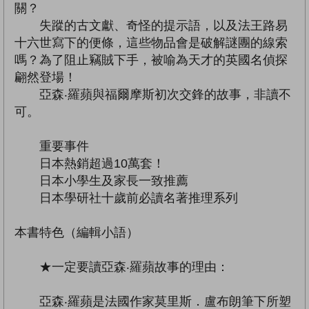
關？
失蹤的古文獻、奇怪的提示語，以及法王路易
十六世寫下的便條，這些物品會是破解謎團的線索
嗎？為了阻止竊賊下手，被喻為天才的英國名偵探
翩然登場！
亞森‧羅蘋與福爾摩斯初次交鋒的故事，非讀不
可。
重要事件
日本熱銷超過10萬套！
日本小學生及家長一致推薦
日本學研社十歲前必讀名著推理系列
本書特色（編輯小語）
★一定要讀亞森‧羅蘋故事的理由：
亞森‧羅蘋是法國作家莫里斯．盧布朗筆下所塑