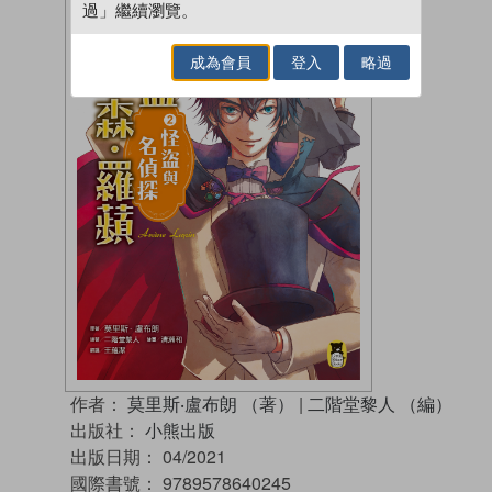
過」繼續瀏覽。
成為會員
登入
略過
作者：
莫里斯‧盧布朗 （著）
|
二階堂黎人 （編）
出版社：
小熊出版
出版日期：
04/2021
國際書號：
9789578640245