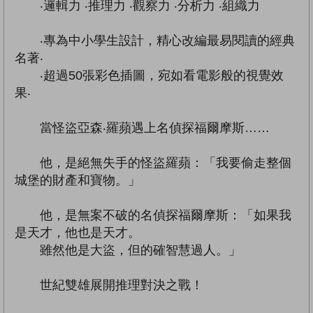
‧邏輯力 ‧推理力 ‧觀察力 ‧分析力 ‧組織力
‧專為中小學生設計，精心改編最易閱讀的經典
名著‧
‧超過50張彩色插圖，宛如看電影般的視覺效
果‧
當怪盜亞森‧羅蘋遇上名偵探福爾摩斯……
他，是絕無失手的怪盜羅蘋：「我要偷走整個
城堡的財產和寶物。」
他，是無案不破的名偵探福爾摩斯：「如果我
是天才，他也是天才。
雖然他是大盜，但的確智慧過人。」
世紀雙雄展開推理對決之戰！