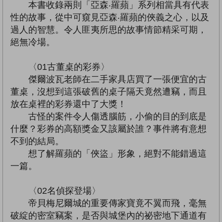
本書收錄兩則「亞森‧羅蘋」系列相當具有代表
性的故事，從中可窺見亞森‧羅蘋的俠義之心，以及
過人的智慧。令人匪夷所思的故事情節精采可期，
絕無冷場。
〈01古董桌的彩券〉
傑爾波瓦老師在二手家具店買了一張便宜的古
董桌，沒想到這張破舊的桌子隔天竟然遭竊，而且
放在桌裡的彩券還中了大獎！
古怪的案件令人傷透腦筋，小偷的目的到底是
什麼？彩券的高額獎金又該屬於誰？事件將有意想
不到的結局。
想了解羅蘋的「俠盜」形象，絕對不能錯過這
一篇。
〈02名偵探登場〉
帝貝梅尼爾城的重要傳家寶竟不翼而飛，毫無
破綻的密室竊案，是否與城堡內的祕密地下通道有