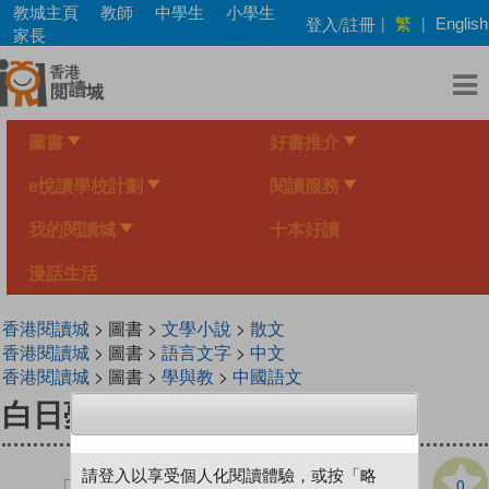
Skip
教城主頁
教師
中學生
小學生
繁
登入/註冊
|
|
English
to
家長
main
content
圖書
好書推介
e悅讀學校計劃
閱讀服務
我的閱讀城
十本好讀
漫話生活
香港閱讀城
> 圖書 >
文學小說
>
散文
香港閱讀城
> 圖書 >
語言文字
>
中文
香港閱讀城
> 圖書 >
學與教
>
中國語文
白日夢
請登入以享受個人化閱讀體驗，或按「略
0