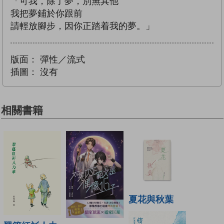
「可我，除了夢，別無其他
我把夢鋪於你跟前
請輕放腳步，因你正踏着我的夢。」
版面：
彈性／流式
插圖：
沒有
相關書籍
夏花與秋葉