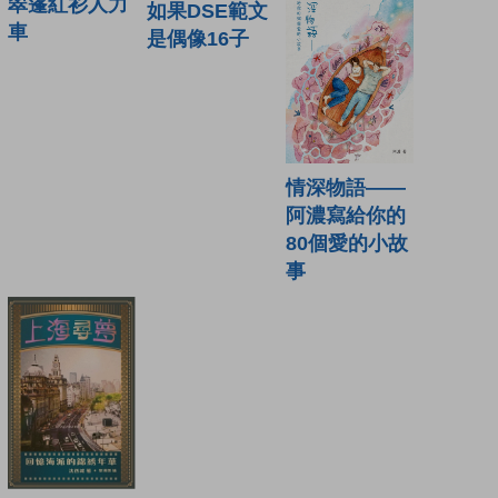
翠篷紅衫人力
如果DSE範文
車
是偶像16子
情深物語——
阿濃寫給你的
80個愛的小故
事