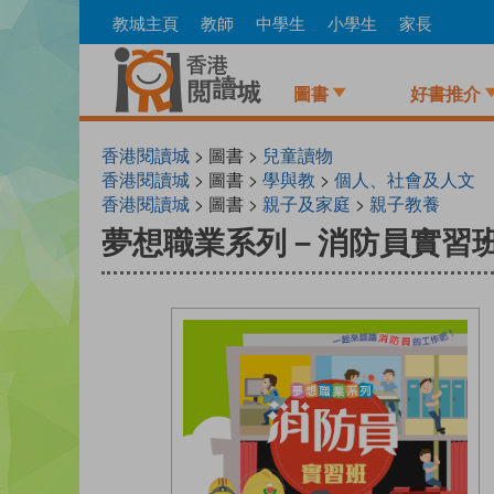
Skip
教城主頁
教師
中學生
小學生
家長
to
main
content
圖書
好書推介
香港閱讀城
> 圖書 >
兒童讀物
香港閱讀城
> 圖書 >
學與教
>
個人、社會及人文
香港閱讀城
> 圖書 >
親子及家庭
>
親子教養
夢想職業系列－消防員實習