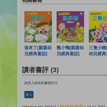
相關書籍
狼來了[親親幼
醜小鴨[親親幼
三隻小豬
兒經典童話]
兒經典童話]
幼兒經典
讀者書評
(3)
請登入給你的書籍評分
登入
nickname-gkp-490312 |
| 02-01-2024