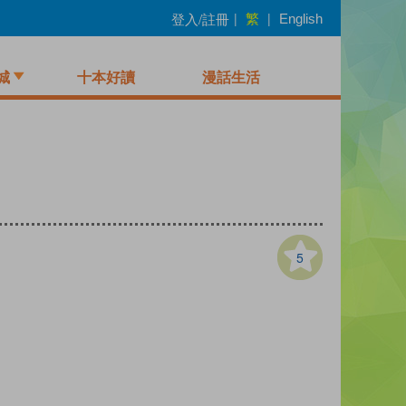
繁
登入/註冊
|
|
English
城
十本好讀
漫話生活
5