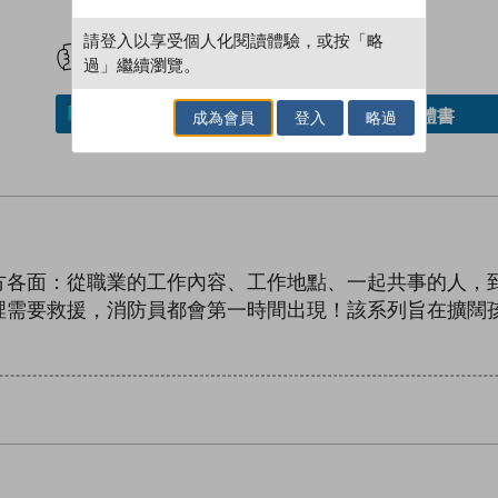
試閲
加入閱讀紀錄
請登入以享受個人化閱讀體驗，或按「略
過」繼續瀏覽。
借閱實體書
加入／閱讀電子書
成為會員
登入
略過
方各面：從職業的工作內容、工作地點、一起共事的人，
裡需要救援，消防員都會第一時間出現！該系列旨在擴闊
！