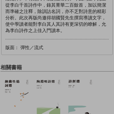
從李白千首詩作中，錄其菁華二百餘首，加以簡潔
而準確之注釋，除訓詁名詞，亦不乏對詩意的精彩
分析。此次再版尚邀得胡國賢先生撰寫導讀文字，
使中學讀者能對李白其人其詩有更深切的瞭解，允
為李白詩作之上佳入門讀本。
版面：
彈性／流式
相關書籍