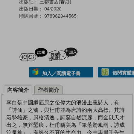
出版社：
三聯書店(香港)
出版日期：
04/2020
國際書號：
9789620445651
試閲
加入閱讀紀錄
借閱實體
加入／閱讀電子書
內容簡介
作者簡介
李白是中國繼屈原之後偉大的浪漫主義詩人，有
「詩仙」之號，與杜甫並為唐詩的兩大高標。其詩
氣勢雄豪，風格清逸，詞藻自然流麗，而全以天才
出之，無斧鑿痕，杜甫稱美為「筆落驚風雨，詩成
泣鬼神」，有經久不衰的生命力。今由馬里千先生