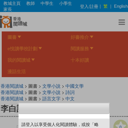
Skip
教城主頁
教師
中學生
小學生
繁
登入/註冊
|
|
English
to
家長
main
content
圖書
好書推介
e悅讀學校計劃
閱讀服務
我的閱讀城
十本好讀
漫話生活
香港閱讀城
> 圖書 >
文學小說
>
中國文學
香港閱讀城
> 圖書 >
文學小說
>
詩詞
香港閱讀城
> 圖書 >
語言文字
>
中文
李白詩選（第二版）
請登入以享受個人化閱讀體驗，或按「略
0