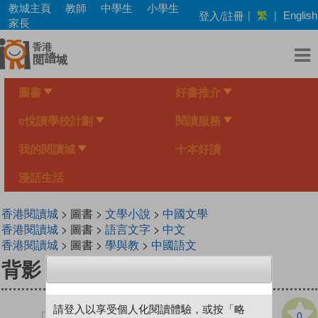
Skip
教城主頁
教師
中學生
小學生
繁
登入/註冊
|
|
English
to
家長
main
content
圖書
好書推介
e悅讀學校計劃
閱讀服務
我的閱讀城
十本好讀
漫話生活
香港閱讀城
> 圖書 >
文學小說
>
中國文學
香港閱讀城
> 圖書 >
語言文字
>
中文
香港閱讀城
> 圖書 >
學與教
>
中國語文
背影（第二版）
請登入以享受個人化閱讀體驗，或按「略
0