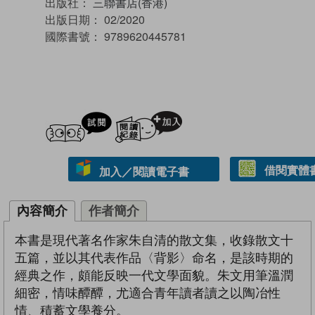
出版社：
三聯書店(香港)
出版日期：
02/2020
國際書號：
9789620445781
試閲
加入閱讀紀錄
借閱實體
加入／閱讀電子書
內容簡介
作者簡介
本書是現代著名作家朱自清的散文集，收錄散文十
五篇，並以其代表作品〈背影〉命名，是該時期的
經典之作，頗能反映一代文學面貌。朱文用筆溫潤
細密，情味醰醰，尤適合青年讀者讀之以陶冶性
情、積蓄文學養分。