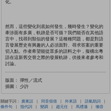
化。
然而，這些變化到底如何發生，幾時發生？變化的
牽涉面有多廣，軌跡是否可循？我們能否在其他語
言中，找尋到類似的發展？這種種問題，都是對語
言發展歷史有興趣的人必須面對、尋求答案的重要
切入點。作者希望能從眾多的語料之中，擬構出粵
語在這新舊交替之際的發展軌跡，供後來者參考和
討論。
版面：
彈性／流式
插圖：
少許
關鍵字詞：
廣東話
|
同音假借
|
外來語
|
語氣助詞
|
條件句
|
指代詞
|
變調
|
趙元任
|
馬禮遜
|
懶音