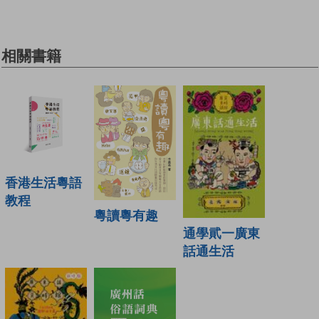
相關書籍
香港生活粵語
教程
粵讀粵有趣
通學貮一廣東
話通生活