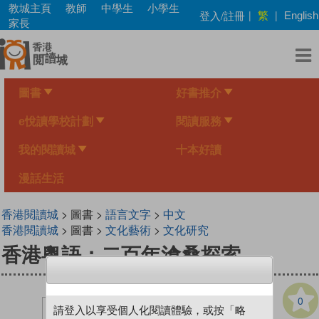
Skip
教城主頁
教師
中學生
小學生
繁
登入/註冊
|
|
English
to
家長
main
content
圖書
好書推介
e悅讀學校計劃
閱讀服務
我的閱讀城
十本好讀
漫話生活
香港閱讀城
> 圖書 >
語言文字
>
中文
香港閱讀城
> 圖書 >
文化藝術
>
文化研究
香港粵語：二百年滄桑探索
0
請登入以享受個人化閱讀體驗，或按「略