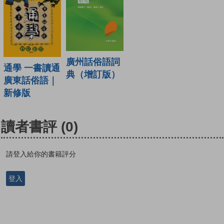
廣州話俗語詞
通學 一書讀通
典（增訂版）
廣東話俗語｜
新修版
讀者書評
(0)
請登入給你的書籍評分
登入