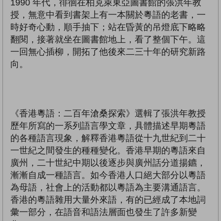
1990 年代，徘徊在柏克萊東亞圖書館的張洪年教
授，無意中看到書架上有一本關於粵語的老書，一
時好奇心動，順手抽下；站在昏黃的吊燈底下略略
翻閱，接著就坐在圖書館地上，看了整個下午。這
一回無心插柳，開拓了他後來二三十年的研究新路
向。
《香港粵語：二百年滄桑探索》選輯了張洪年教授
歷年所寫的一系列語言學文章，具體描述早期粵語
的各種語言現象，解釋香港粵語從十九世紀到二十
一世紀之間發生的種種變化。香港早期的粵語來自
廣州，二十世紀中期以後逐步與廣州話分道揚鑣，
漸漸自成一種語言。如今香港人口絕大部分以粵語
為母語，社會上的活動都以粵語為主要溝通語言。
香港的粵語雜用大量外來語，有的已經成了本地詞
彙一部分，在語音和語法層面也發生了許多新變