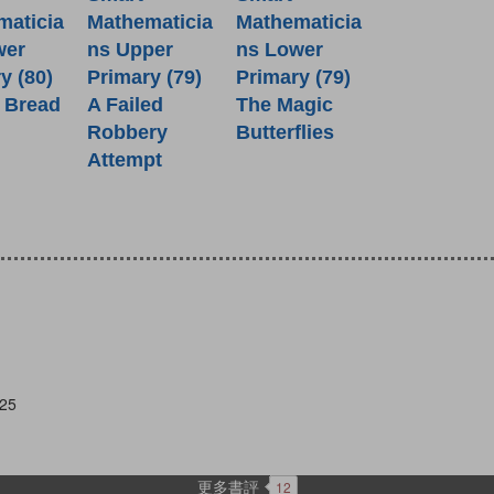
maticia
Mathematicia
Mathematicia
wer
ns Upper
ns Lower
y (80)
Primary (79)
Primary (79)
 Bread
A Failed
The Magic
Robbery
Butterflies
Attempt
25
更多書評
12