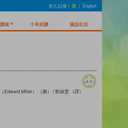
繁
登入/註冊
|
|
English
讀城
十本好讀
漫話生活
4.3
dward Miller） （圖）
|
劉淑雯 （譯）