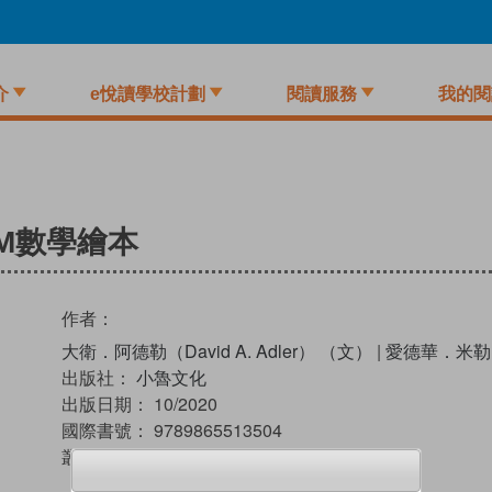
介
e悅讀學校計劃
閱讀服務
我的閱
M數學繪本
作者：
大衛．阿德勒（David A. Adler） （文）
|
愛德華．米勒（E
出版社：
小魯文化
出版日期：
10/2020
國際書號：
9789865513504
叢書：
小魯知識繪本