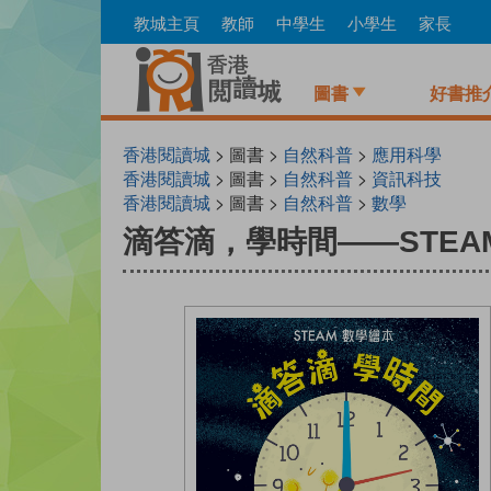
Skip
教城主頁
教師
中學生
小學生
家長
to
main
content
圖書
好書推
香港閱讀城
> 圖書 >
自然科普
>
應用科學
香港閱讀城
> 圖書 >
自然科普
>
資訊科技
香港閱讀城
> 圖書 >
自然科普
>
數學
滴答滴，學時間——STEA