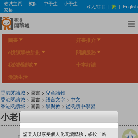
Skip
教城主頁
教師
中學生
小學生
繁
登入/註冊
|
|
English
to
家長
main
content
圖書
好書推介
e悅讀學校計劃
閱讀服務
我的閱讀城
十本好讀
漫話生活
香港閱讀城
> 圖書 >
兒童讀物
香港閱讀城
> 圖書 >
語言文字
>
中文
香港閱讀城
> 圖書 >
學與教
>
從閱讀中學習
小老鼠大改造
請登入以享受個人化閱讀體驗，或按「略
4.8