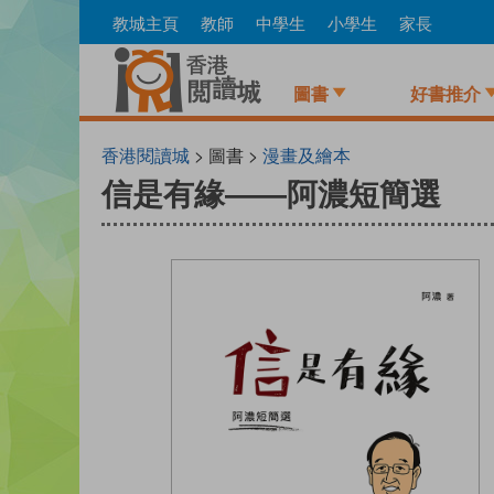
Skip
教城主頁
教師
中學生
小學生
家長
to
main
content
圖書
好書推介
香港閱讀城
> 圖書 >
漫畫及繪本
信是有緣——阿濃短簡選