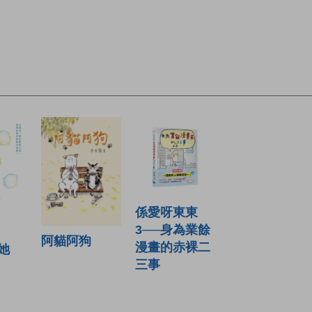
係愛呀東東
3──身為業餘
阿貓阿狗
漫畫的赤裸二
她
三事