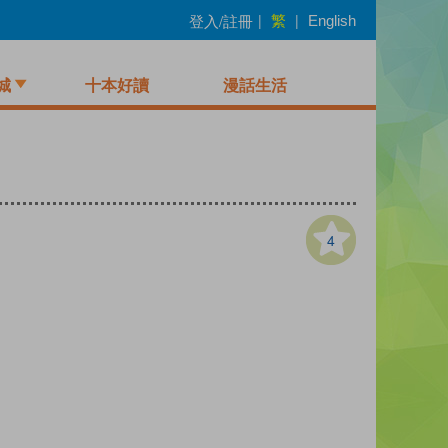
繁
登入/註冊
|
|
English
城
十本好讀
漫話生活
4