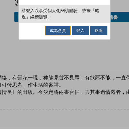
請登入以享受個人化閱讀體驗，或按「略
過」繼續瀏覽。
借閱實體書
加入／閱讀電子書
成為會員
登入
略過
網絡，有曇花一現，神龍見首不見尾；有欲罷不能，一直
可引發思考，作生活的參謀。
短情長》的出版。今決定將兩書合併，去其事過情遷者，