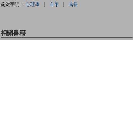
關鍵字詞：
心理學
|
自卑
|
成長
相關書籍
運動心理學 2
倫日央的三十
簡易敘事治療
——除了運動
前書
訓練手冊
員，你還是
誰？