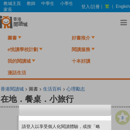
Skip
教城主頁
教師
中學生
小學生
繁
登入/註冊
|
|
English
to
家長
main
content
圖書
好書推介
e悅讀學校計劃
閱讀服務
我的閱讀城
十本好讀
漫話生活
香港閱讀城
> 圖書 >
生活百科
>
心理勵志
在地．餐桌．小旅行
3
請登入以享受個人化閱讀體驗，或按「略