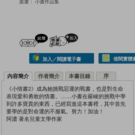
叢書：
小書作品集
試閲
加入閱讀紀錄
借閱實體
加入／閱讀電子書
內容簡介
作者簡介
本書目錄
序
《小情書2》成為她挑戰惡運的戰書，也是對生命
表現愛和勇敢的情書。……小書在嚴峻的挑戰中學
到許多寶貴的東西，已經寫進這本書裡，其中首先
要學的是對命運的不服氣。努力！加油！
阿濃 著名兒童文學作家