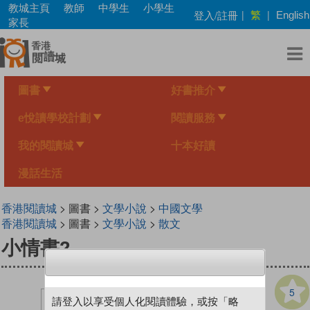
Skip
教城主頁
教師
中學生
小學生
繁
登入/註冊
|
|
English
to
家長
main
content
圖書
好書推介
e悅讀學校計劃
閱讀服務
我的閱讀城
十本好讀
漫話生活
香港閱讀城
> 圖書 >
文學小說
>
中國文學
香港閱讀城
> 圖書 >
文學小說
>
散文
小情書2
5
請登入以享受個人化閱讀體驗，或按「略