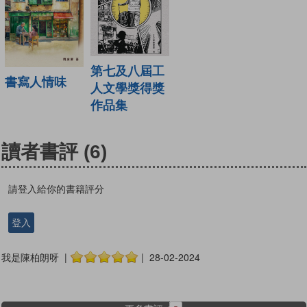
第七及八屆工
書寫人情味
人文學獎得獎
作品集
讀者書評
(6)
請登入給你的書籍評分
登入
我是陳柏朗呀 |
| 28-02-2024