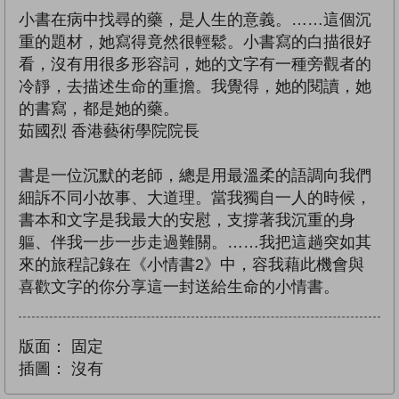
小書在病中找尋的藥，是人生的意義。……這個沉
重的題材，她寫得竟然很輕鬆。小書寫的白描很好
看，沒有用很多形容詞，她的文字有一種旁觀者的
冷靜，去描述生命的重擔。我覺得，她的閱讀，她
的書寫，都是她的藥。
茹國烈 香港藝術學院院長
書是一位沉默的老師，總是用最溫柔的語調向我們
細訴不同小故事、大道理。當我獨自一人的時候，
書本和文字是我最大的安慰，支撐著我沉重的身
軀、伴我一步一步走過難關。……我把這趟突如其
來的旅程記錄在《小情書2》中，容我藉此機會與
喜歡文字的你分享這一封送給生命的小情書。
版面：
固定
插圖：
沒有