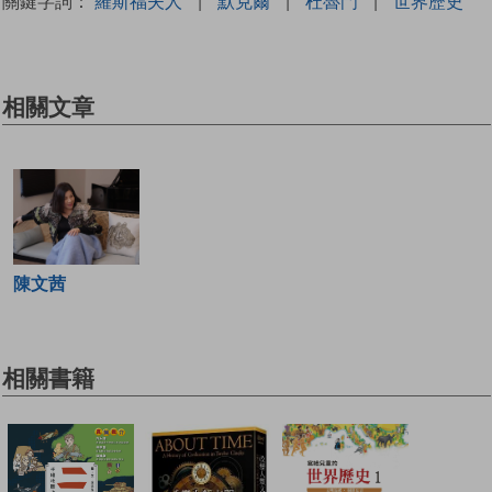
關鍵字詞：
羅斯福夫人
|
默克爾
|
杜魯門
|
世界歷史
相關文章
陳文茜
相關書籍