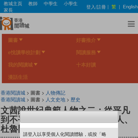
Skip
教城主頁
教師
中學生
小學生
繁
登入/註冊
|
|
English
to
家長
main
content
圖書
好書推介
e悅讀學校計劃
閱讀服務
我的閱讀城
十本好讀
漫話生活
香港閱讀城
> 圖書 >
人物傳記
香港閱讀城
> 圖書 >
人文史地
>
歷史
文茜說世紀典範人物之二：從平凡
到不平凡的-梅克爾、羅斯福夫人、
杜魯門
請登入以享受個人化閱讀體驗，或按「略