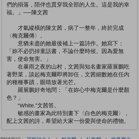
們的殞落，陪伴也貫穿我全部的人生。這是我的幸
福。」──陳文茜
才氣縱橫的陳文茜，病了一整年，終於完成
〈梅克爾傳〉。
意猶未盡的她最後補上一篇詩作。她寫下：
「妳不必扔掉童話書，不論什麼時候。因為愛無
害，使命無害。」
在暴雨之夜的山村，文茜與知名畫家羅展鵬吃
著野菜，談起梅克爾即將卸任，文茜細數她在任內
的種種事蹟，眼睛放著光芒。
羅展鵬好奇地問：「在妳心中梅克爾是什麼顏
色？」
“White.”文茜答。
敏感的畫家為此特別畫下〈白色的梅克爾〉，
配上文茜的詩，希望給大家一份愛與使命的禮物。