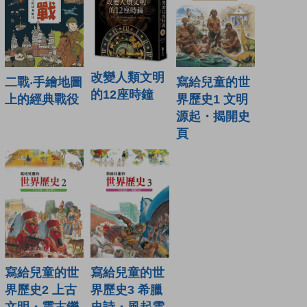
改變人類文明
二戰‧手繪地圖
寫給兒童的世
的12座時鐘
上的經典戰役
界歷史1 文明
源起・揭開史
頁
寫給兒童的世
寫給兒童的世
界歷史3 希臘
界歷史2 上古
史詩・風起雲