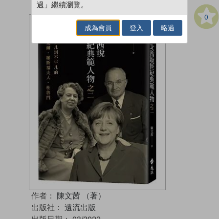
過」繼續瀏覽。
0
成為會員
登入
略過
作者：
陳文茜 （著）
出版社：
遠流出版
出版日期：
03/2022