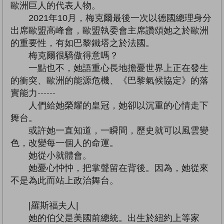
歐洲巨人的代表人物。
2021年10月，梅克爾最後一次以德國總理身分
出席歐盟高峰會，歐盟執委會主席讚頌她之於歐洲
的重要性，有如巴黎鐵塔之於法國。
梅克爾很驕傲得意嗎？
一點也不，她語重心長地擔憂世界上正在發生
的衝突、歐洲的能源危機、《巴黎氣候協定》的落
實能力⋯⋯
人們給她榮耀的皇冠，她卻以沉重的心情走下
舞台。
或許她一直知道，一瞬間，歷史就可以風雲變
色，改變每一個人的命運。
她從小就體會。
她憂心忡忡，把掌聲留在背後。因為，她從來
不是為此而站上政治舞台。
|羅斯福夫人|
她的伯父是美國前總統。出生於紐約上等家