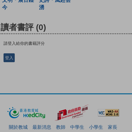
文明・震古鑠
湧
今
讀者書評
(0)
請登入給你的書籍評分
登入
關於教城
最新消息
教師
中學生
小學生
家長