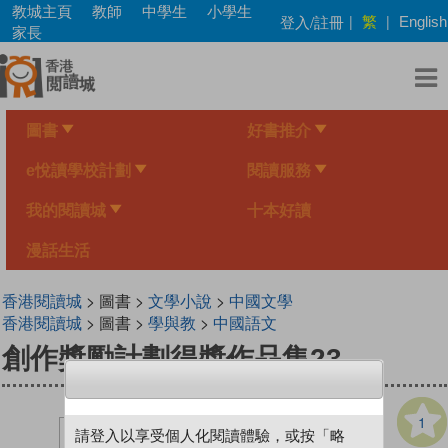
Skip
教城主頁
教師
中學生
小學生
繁
登入/註冊
|
|
English
to
家長
main
content
圖書
好書推介
e悅讀學校計劃
閱讀服務
我的閱讀城
十本好讀
漫話生活
香港閱讀城
> 圖書 >
文學小說
>
中國文學
香港閱讀城
> 圖書 >
學與教
>
中國語文
創作獎勵計劃得獎作品集23
1
請登入以享受個人化閱讀體驗，或按「略