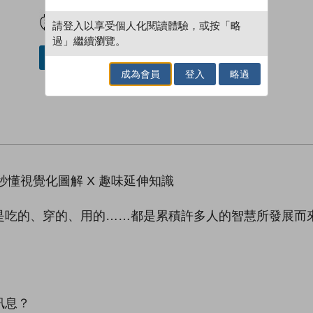
試閲
加入閱讀紀錄
請登入以享受個人化閱讀體驗，或按「略
過」繼續瀏覽。
借閱實體書
成為會員
登入
略過
秒懂視覺化圖解 X 趣味延伸知識
是吃的、穿的、用的……都是累積許多人的智慧所發展而
訊息？