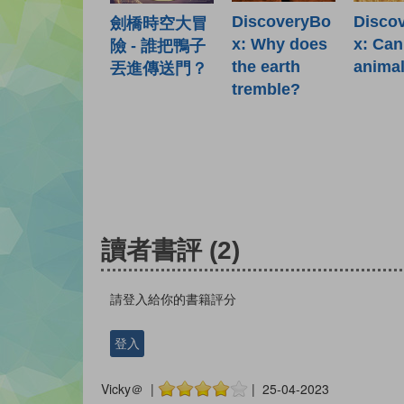
DiscoveryBo
Disco
劍橋時空大冒
x: Why does
x: Can
險 - 誰把鴨子
the earth
animal
丟進傳送門？
tremble?
讀者書評
(2)
請登入給你的書籍評分
登入
Vicky＠ |
| 25-04-2023