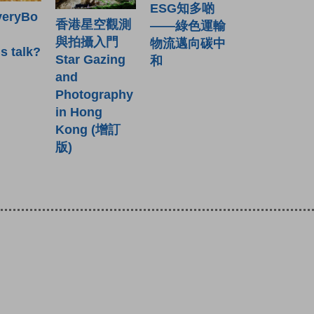
ESG知多啲
veryBo
香港星空觀測
——綠色運輸
與拍攝入門
物流邁向碳中
s talk?
Star Gazing
和
and
Photography
in Hong
Kong (增訂
版)