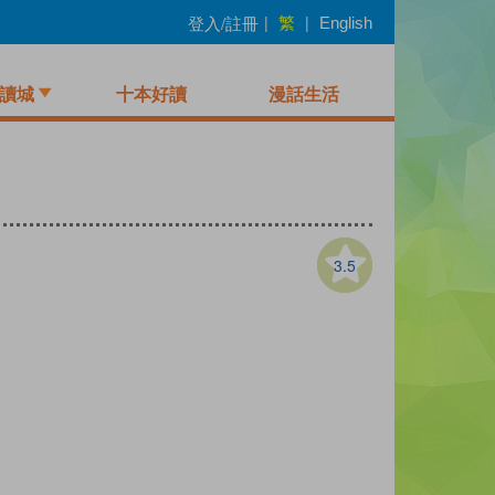
繁
登入/註冊
|
|
English
讀城
十本好讀
漫話生活
3.5