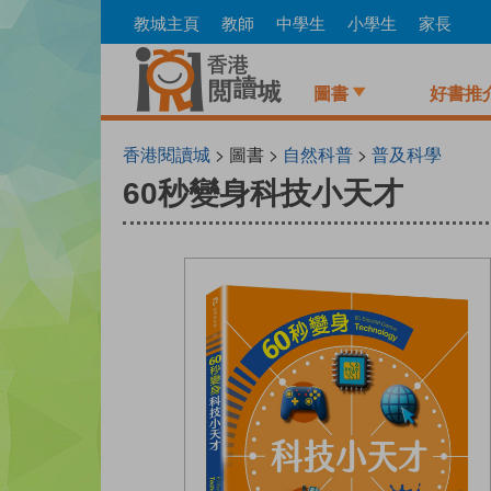
Skip
教城主頁
教師
中學生
小學生
家長
to
main
content
圖書
好書推
香港閱讀城
> 圖書 >
自然科普
>
普及科學
60秒變身科技小天才