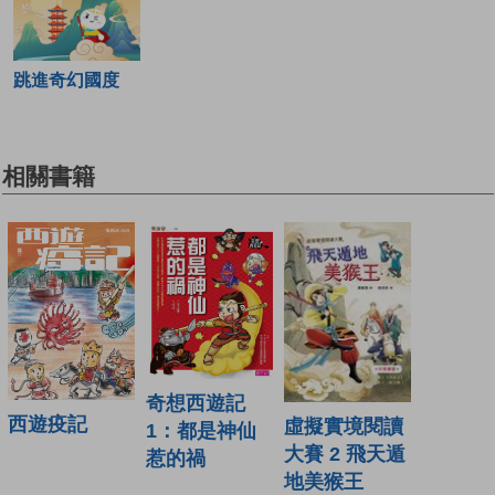
跳進奇幻國度
相關書籍
奇想西遊記
西遊疫記
虛擬實境閱讀
1：都是神仙
大賽 2 飛天遁
惹的禍
地美猴王