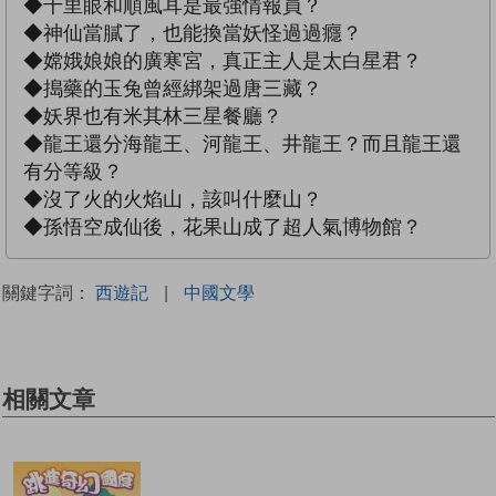
◆千里眼和順風耳是最強情報員？
◆神仙當膩了，也能換當妖怪過過癮？
◆嫦娥娘娘的廣寒宮，真正主人是太白星君？
◆搗藥的玉兔曾經綁架過唐三藏？
◆妖界也有米其林三星餐廳？
◆龍王還分海龍王、河龍王、井龍王？而且龍王還
有分等級？
◆沒了火的火焰山，該叫什麼山？
◆孫悟空成仙後，花果山成了超人氣博物館？
關鍵字詞：
西遊記
|
中國文學
相關文章