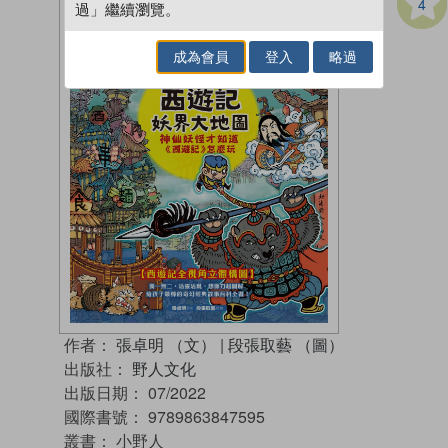
4
過」繼續瀏覽。
成為會員
登入
略過
作者：
張卓明 （文）
|
段張取藝 （圖）
出版社：
野人文化
出版日期：
07/2022
國際書號：
9789863847595
叢書：
小野人