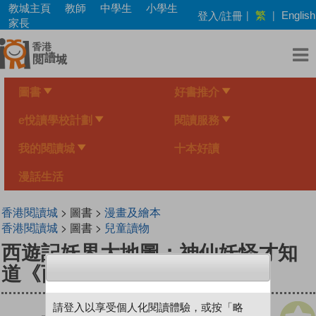
Skip
教城主頁
教師
中學生
小學生
繁
登入/註冊
|
|
English
to
家長
main
content
圖書
好書推介
e悅讀學校計劃
閱讀服務
我的閱讀城
十本好讀
漫話生活
香港閱讀城
> 圖書 >
漫畫及繪本
香港閱讀城
> 圖書 >
兒童讀物
西遊記妖界大地圖：神仙妖怪才知
道《西遊記》怎麼玩
請登入以享受個人化閱讀體驗，或按「略