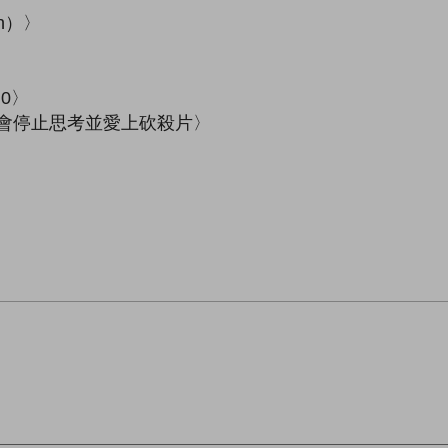
n）〉
0〉
會停止思考並愛上砍殺片〉