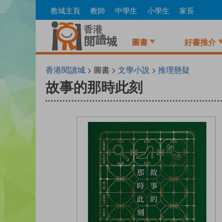
Skip
教城主頁
教師
中學生
小學生
家長
to
main
content
圖書
好書推介
香港閱讀城
> 圖書 >
文學小說
>
推理懸疑
故事的那時此刻