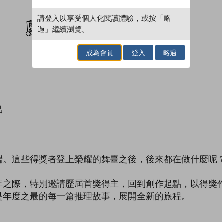
加入閱讀紀錄
請登入以享受個人化閱讀體驗，或按「略
過」繼續瀏覽。
成為會員
登入
略過
品
。這些得獎者登上榮耀的舞臺之後，後來都在做什麼呢
際，特別邀請歷屆首獎得主，回到創作起點，以得獎作
是年度之最的每一篇推理故事，展開全新的旅程。