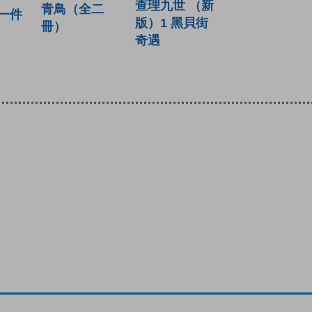
查理九世 （新
青鳥（全二
一件
版）1 黑貝街
冊）
奇遇