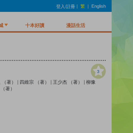
繁
登入/註冊
|
|
English
城
十本好讀
漫話生活
3
 （著）
|
四維宗 （著）
|
王少杰 （著）
|
柳豫
 （著）