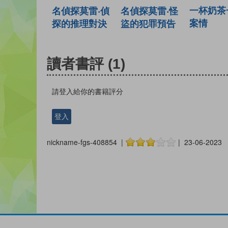
一杯奶茶
名偵探莫雷‧偵
名偵探莫雷‧怪
案情
探的推理對決
盜的犯罪預告
讀者書評
(1)
請登入給你的書籍評分
登入
nickname-fgs-408854 |
| 23-06-2023