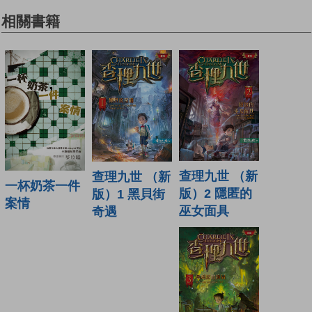
相關書籍
查理九世 （新
查理九世 （新
一杯奶茶一件
版）2 隱匿的
版）1 黑貝街
案情
巫女面具
奇遇