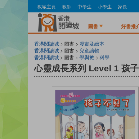
Skip
教城主頁
教師
中學生
小學生
家長
to
main
content
圖書
好書推
香港閱讀城
> 圖書 >
漫畫及繪本
香港閱讀城
> 圖書 >
兒童讀物
香港閱讀城
> 圖書 >
學與教
>
科學
心靈成長系列 Level 1 孩