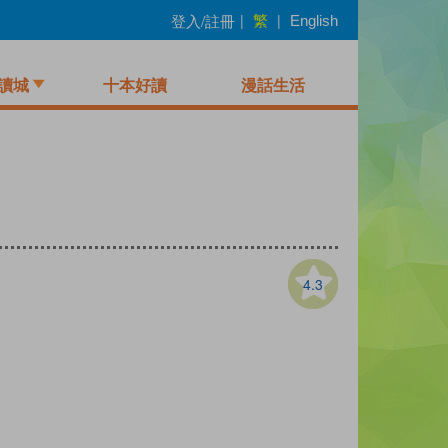
繁
登入/註冊
|
|
English
讀城
十本好讀
漫話生活
4.3