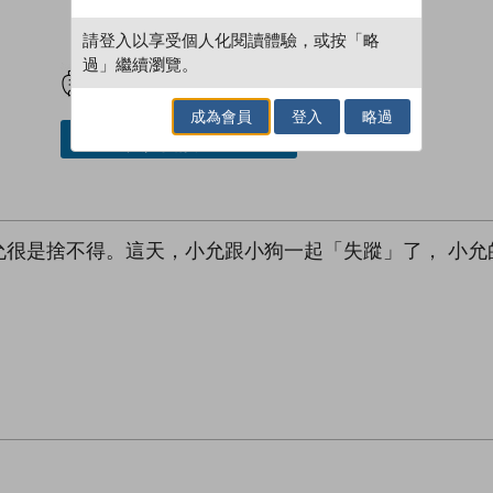
請登入以享受個人化閱讀體驗，或按「略
試閲
加入閱讀紀錄
過」繼續瀏覽。
成為會員
登入
略過
加入／閱讀電子書
允很是捨不得。這天，小允跟小狗一起「失蹤」了， 小允