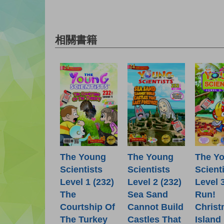
相關書籍
The Young
The Young
The Y
Scientists
Scientists
Scient
Level 1 (232)
Level 2 (232)
Level 
The
Sea Sand
Run!
Courtship Of
Cannot Build
Chris
The Turkey
Castles That
Island