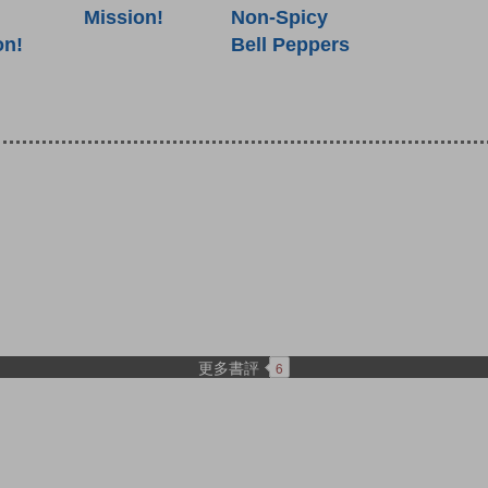
Mission!
Non-Spicy
on!
Bell Peppers
更多書評
6