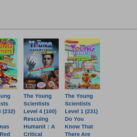
oung
The Young
The Young
ists
Scientists
Scientists
3 (232)
Level 4 (100)
Level 1 (231)
Rescuing
Do You
tmas
Humanit：A
Know That
 Red
Critical
There Are