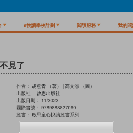
介
e悅讀學校計劃
閱讀服務
我的閱
子不見了
作者：
胡燕青 （著）
|
高文灝 （圖）
出版社：
啟思出版社
出版日期：
11/2022
國際書號：
9789888827060
叢書：
啟思童心悅讀叢書系列