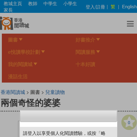
Skip
教城主頁
教師
中學生
小學生
繁
登入/註冊
|
|
English
to
家長
main
content
圖書
好書推介
e悅讀學校計劃
閱讀服務
我的閱讀城
十本好讀
漫話生活
香港閱讀城
> 圖書 >
兒童讀物
兩個奇怪的婆婆
0
請登入以享受個人化閱讀體驗，或按「略